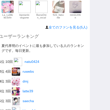
La_LaMe
kiyotanlo
BanaOre
522_fabo
mm1120k
lticStAr
vegame
n_vocal
rite
n
全てのファンを見る(5人)
ユーザーランキング
夏代孝明のイベントに最も参加している人のランキン
グです。毎日更新。
1
位 10回
natu0424
2
位 4回
ruwebs
3
位 3回
dmj
4位 3回
latte39
5位 3回
saecha