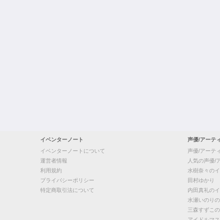
イベンターノート
声優/アーテ
イベンターノートについて
声優/アーテ
運営者情報
人気の声優/
利用規約
水樹奈々のイ
プライバシーポリシー
田村ゆかり
特定商取引法について
内田真礼のイ
水瀬いのりの
三森すずこの
アイドルマス