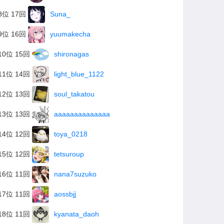
8位 17回
Suna_
9位 16回
yuumakecha
10位 15回
shironagas
11位 14回
light_blue_1122
12位 13回
soul_takatou
13位 13回
aaaaaaaaaaaaaa
14位 12回
toya_0218
15位 12回
tetsuroup
16位 11回
nana7suzuko
17位 11回
aossbjj
18位 11回
kyanata_daoh