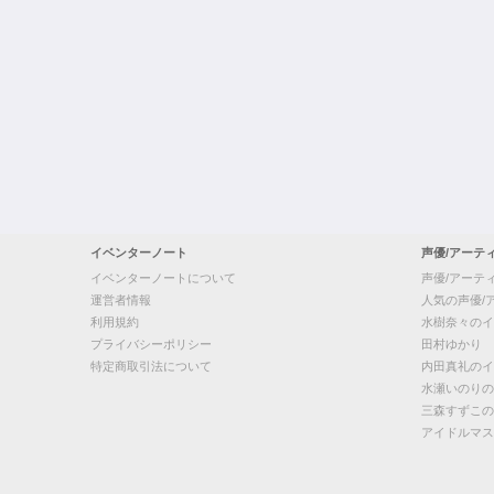
イベンターノート
声優/アーテ
イベンターノートについて
声優/アーテ
運営者情報
人気の声優/
利用規約
水樹奈々のイ
プライバシーポリシー
田村ゆかり
特定商取引法について
内田真礼のイ
水瀬いのりの
三森すずこの
アイドルマス