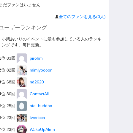
まだファンはいません
全てのファンを見る(0人)
ユーザーランキング
小柴あいりのイベントに最も参加している人のランキ
ングです。毎日更新。
1
位 83回
pirohm
2
位 82回
mimiyoooon
3
位 68回
nd2620
4位 30回
ContactAll
5位 25回
ota_buddha
6位 23回
twericca
7位 23回
WakeUpAlmn