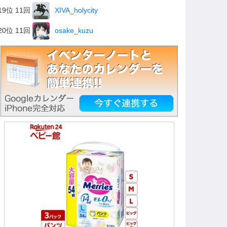
19位 11回
XIVA_holycity
20位 11回
osake_kuzu