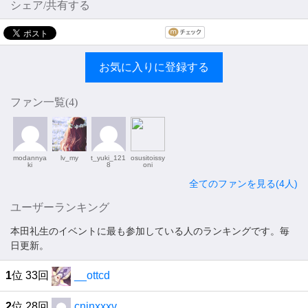
シェア/共有する
お気に入りに登録する
ファン一覧(
4
)
modannya
lv_my
t_yuki_121
osusitoissy
ki
8
oni
全てのファンを見る(4人)
ユーザーランキング
本田礼生のイベントに最も参加している人のランキングです。毎
日更新。
1
位 33回
__ottcd
2
位 28回
cnjnxxxv