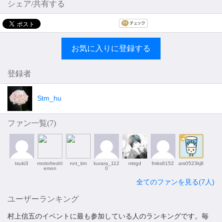
シェア/共有する
お気に入りに登録する
登録者
Stm_hu
ファン一覧(
7
)
tsuki3
mottofreshl
nnt_itm
kurara_112
mtrgd
fmks6152
ars0523kj8
emon
0
全てのファンを見る(7人)
ユーザーランキング
村上信五のイベントに最も参加している人のランキングです。毎