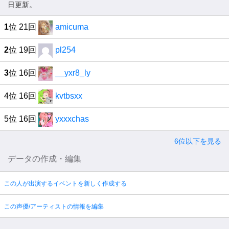
日更新。
1
位 21回
amicuma
2
位 19回
pl254
3
位 16回
__yxr8_ly
4位 16回
kvtbsxx
5位 16回
yxxxchas
6位以下を見る
データの作成・編集
この人が出演するイベントを新しく作成する
この声優/アーティストの情報を編集