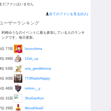
まだファンはいません
全てのファンを見る(0人)
ユーザーランキング
村崎ゆうなのイベントに最も参加している人のランキ
ングです。毎日更新。
1
位 77回
furucchima
2
位 69回
12sh_uy
3
位 53回
una_gentildonna
4位 50回
773RadioHappy
5位 48回
nohon__y
6位 31回
ShuGaoKun
7位 29回
WoodGlue0