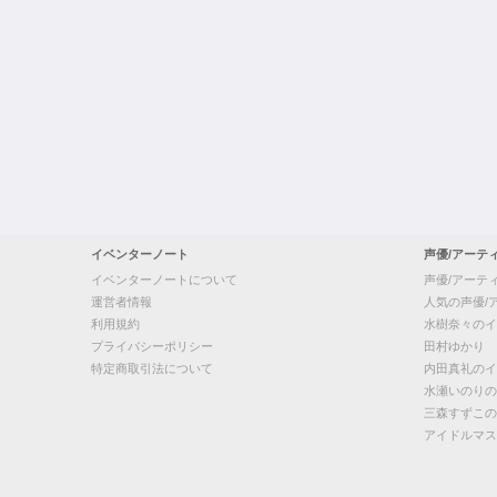
イベンターノート
声優/アーテ
イベンターノートについて
声優/アーテ
運営者情報
人気の声優/
利用規約
水樹奈々のイ
プライバシーポリシー
田村ゆかり
特定商取引法について
内田真礼のイ
水瀬いのりの
三森すずこの
アイドルマス