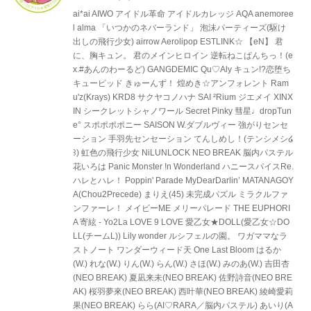
ai*ai AIWO アイドル革命 アイドルカレッジ AQA anemoree
l alma 「いつかのネバーランド」 泡沫パーティーズ(駆け
出しの飛行少女) airrow Aerolipop ESTLINK☆ 【eN】 君
に、胸キュン。 君のメインヒロイン 逆転ねこぱんちっ！(e
x.#あんのわーるど) GANGDEMIC Qu♡Aly キュン!?恋堕ち
キューピッド きゅーんず！ 煌めき☆アンフォレント Ram
u'z(Krays) KRD8 サクヤコノハナ SAI ²Rium ジエメイ XINX
IN シークレットシャノワール Secret Pinky 彗星♩dropTun
e° スポポポポニー SAISON W.ダブルヴィー 強がりセンセ
ーション 手羽先センセーション てんしめし！(テンシメシ໒
꒱) 虹色の飛行少女 NiLUNLOCK NEO BREAK 脳内パステル
花いろは Panic Monster !n Wonderland ハニースパイスRe.
ハレとハレ！ Poppin' Parade MyDearDarlin’ MATANAGOY
A(Chou2Precede) まりえ(45) 未完成パズル ミラクルファ
ンファーレ！ メイビーME メリーパレード THE EUPHORI
A 寄絃 - Yo2La LOVE 9 LOVE 愛乙女★DOLL(愛乙女☆DO
LL(チームL)) Lily wonder ルシフェルの園。 ワガママなラ
ストノート ワンダーウィード天 One Last Bloom はるか
(W.) れな(W.) りん(W.) らん(W.) さほ(W.) みのあ(W.) 吉田杏
(NEO BREAK) 夏凪来未(NEO BREAK) 佐野詩音(NEO BRE
AK) 桜羽夢來(NEO BREAK) 西叶華(NEO BREAK) 綾崎愛莉
果(NEO BREAK) らら(AI♡RARA／脳内パステル) あいり(A