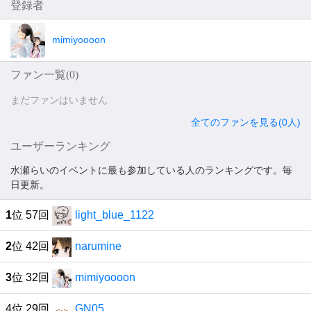
登録者
mimiyoooon
ファン一覧(
0
)
まだファンはいません
全てのファンを見る(0人)
ユーザーランキング
水瀬らいのイベントに最も参加している人のランキングです。毎
日更新。
1
位 57回
light_blue_1122
2
位 42回
narumine
3
位 32回
mimiyoooon
4位 29回
GN05_