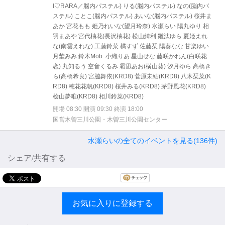
I♡RARA／脳内パステル) りる(脳内パステル) なの(脳内パ
ステル) ことこ(脳内パステル) あいな(脳内パステル) 桜井ま
あか 宮花もも 姫乃れいな(望月玲奈) 水瀬らい 陽丸ゆり 相
羽まあや 宮代柚花(長沢柚花) 松山綺利 雛汰ゆら 夏姫えれ
な(南雲えれな) 工藤鈴菜 橘すず 佐藤栞 陽葵なな 甘楽ゆい
月埜みみ 鈴木Mob. 小織りあ 星山せな 藤咲かれん(白咲花
恋) 丸知るう 空音くるみ 霜凪あお(横山葵) 汐月ゆら 高橋き
ら(高橋希良) 宮脇舞依(KRD8) 菅原未結(KRD8) 八木栞菜(K
RD8) 穂花花帆(KRD8) 桜井みる(KRD8) 茅野風花(KRD8)
桧山夢唯(KRD8) 相川鈴菜(KRD8)
開場 08:30 開演 09:30 終演 18:00
国営木曽三川公園・木曽三川公園センター
水瀬らいの全てのイベントを見る(136件)
シェア/共有する
お気に入りに登録する