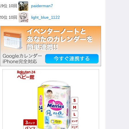
19位 10回
paiderman7
20位 10回
light_blue_1122