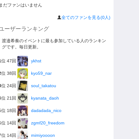
まだファンはいません
全てのファンを見る(0人)
ユーザーランキング
渡邉希奏のイベントに最も参加している人のランキン
グです。毎日更新。
1
位 47回
ykhst
2
位 38回
kyo59_nar
3
位 24回
soul_takatou
4位 21回
kyanata_daoh
5位 18回
dadadada_nico
6位 14回
zgmf20_freedom
7位 14回
mimiyoooon