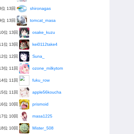
8位 13回
shironagas
9位 13回
tomcat_masa
10位 13回
osake_kuzu
11位 13回
kei0112take4
12位 12回
Suna_
13位 11回
ozone_milkytom
14位 11回
fuku_row
15位 11回
apple56koucha
16位 10回
prismoid
17位 10回
masa1225
18位 10回
Mister_508