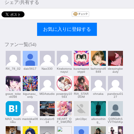
シェア/共有する
お気に入りに登録する
ファン一覧(
54
)
RX_78_02
daic5617
Nao330
Kirakotona
kuramaprot
liarhorand6
sleepingbe
nayui
otype
849
auty
grave_toke
kigunasu_
MGAstudio
powerjoy10
RIA_STAR
ohnaka
pandesu01
r4098
only
593
DOM
27
MAD_hoshi
mariokka08
incubator6
HEART_O
ykn19pc
allornothin
Q3RGdhS
niku
5
14
F_SWORD
g_
VVThbhKp