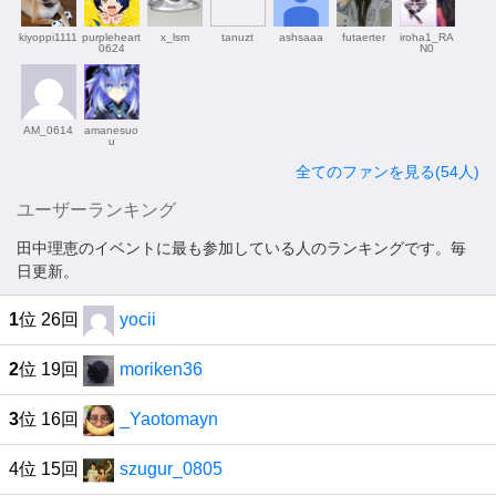
kiyoppi1111
purpleheart
x_lsm
tanuzt
ashsaaa
futaerter
iroha1_RA
0624
N0
AM_0614
amanesuo
u
全てのファンを見る(54人)
ユーザーランキング
田中理恵のイベントに最も参加している人のランキングです。毎
日更新。
1
位 26回
yocii
2
位 19回
moriken36
3
位 16回
_Yaotomayn
4位 15回
szugur_0805