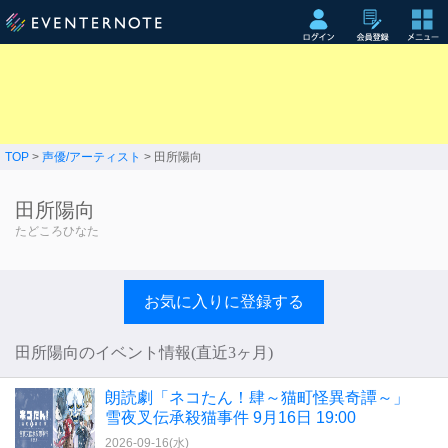
TOP
>
声優/アーティスト
> 田所陽向
田所陽向
たどころひなた
お気に入りに登録する
田所陽向のイベント情報(直近3ヶ月)
朗読劇「ネコたん！肆～猫町怪異奇譚～」
雪夜叉伝承殺猫事件 9月16日 19:00
2026-09-16(
水
)