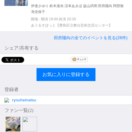
伊達さゆり 鈴木達央 涼本あきほ 益山武明 田所陽向 阿部敦
滝佳保子
開場 - 開演 19:00 終演 20:30
あうるすぽっと【豊島区立舞台芸術交流センター】
田所陽向の全てのイベントを見る(28件)
シェア/共有する
お気に入りに登録する
登録者
ryouheinatsu
ファン一覧(
2
)