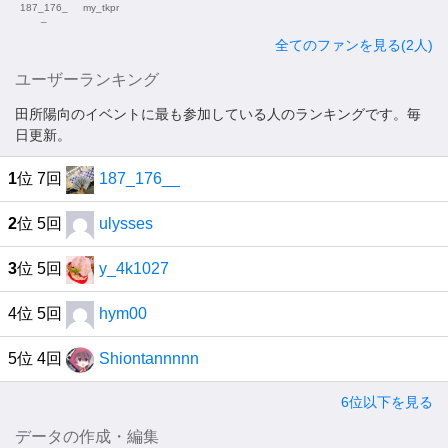
187_176_
my_tkpr
_
全てのファンを見る(2人)
ユーザーランキング
田所陽向のイベントに最も参加している人のランキングです。毎
日更新。
1
位 7回
187_176__
2
位 5回
ulysses
3
位 5回
y_4k1027
4位 5回
hym00
5位 4回
Shiontannnnn
6位以下を見る
データの作成・編集