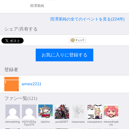
田澤茉純
田澤茉純の全てのイベントを見る(224件)
シェア/共有する
お気に入りに登録する
登録者
ameiz2211
ファン一覧(
121
)
monashing
H1lYU5Sq
daicho
youlid397
nasunasu
nasupineru
meandropk
Tq1476
ick