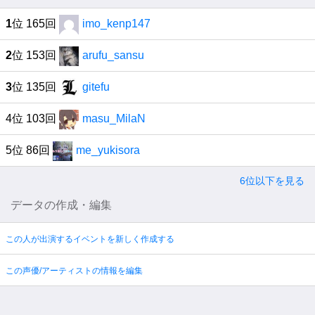
1
位 165回
imo_kenp147
2
位 153回
arufu_sansu
3
位 135回
gitefu
4位 103回
masu_MilaN
5位 86回
me_yukisora
6位以下を見る
データの作成・編集
この人が出演するイベントを新しく作成する
この声優/アーティストの情報を編集