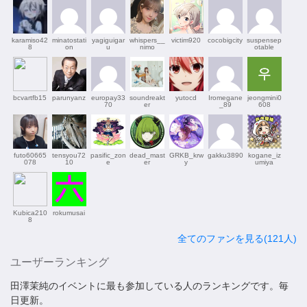
karamiso42
minatostati
yagiguigar
whispers__
victim920
cocobigcity
suspensep
8
on
u
nimo
otable
bcvartfb15
parunyanz
europay33
soundreakt
yutocd
Iromegane
jeongmini0
70
er
_89
608
futo60665
tensyou72
pasific_zon
dead_mast
GRKB_krw
gakku3890
kogane_iz
078
10
e
er
y
umiya
Kubica210
rokumusai
8
全てのファンを見る(121人)
ユーザーランキング
田澤茉純のイベントに最も参加している人のランキングです。毎
日更新。