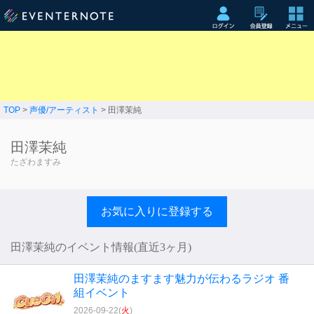
TOP
>
声優/アーティスト
> 田澤茉純
田澤茉純
たざわますみ
お気に入りに登録する
田澤茉純のイベント情報(直近3ヶ月)
田澤茉純のますます魅力が伝わるラジオ 番
組イベント
2026-09-22(
火
)