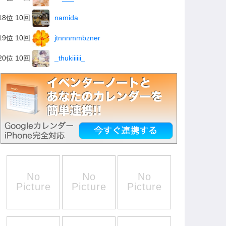
18位 10回
namida
19位 10回
jtnnnmmbzner
20位 10回
_thukiiiiii_