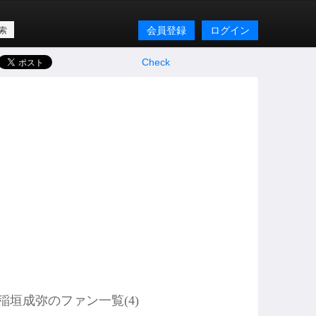
会員登録
ログイン
Check
稲垣成弥のファン一覧(
4
)