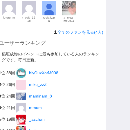
future_m
t_yuki_12
rueki.ivar
a_mea_
18
a
me0511
全てのファンを見る(4人)
ユーザーランキング
稲垣成弥のイベントに最も参加している人のランキン
グです。毎日更新。
1
位 38回
hiyOuxXotM008
2
位 26回
miku_zzZ
3
位 24回
maminam_8
4位 21回
mmum
5位 19回
_aschan