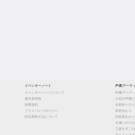
イベンターノート
声優/アーテ
イベンターノートについて
声優/アーテ
運営者情報
人気の声優/
利用規約
水樹奈々のイ
プライバシーポリシー
田村ゆかり
特定商取引法について
内田真礼のイ
水瀬いのりの
三森すずこの
アイドルマス