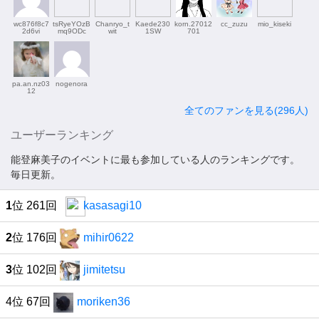
wc876f8c7
tsRyeYOzB
Chanryo_t
Kaede230
korn.27012
cc_zuzu
mio_kiseki
2d6vi
mq9ODc
wit
1SW
701
pa.an.nz03
nogenora
12
全てのファンを見る(296人)
ユーザーランキング
能登麻美子のイベントに最も参加している人のランキングです。
毎日更新。
1
位 261回
kasasagi10
2
位 176回
mihir0622
3
位 102回
jimitetsu
4位 67回
moriken36