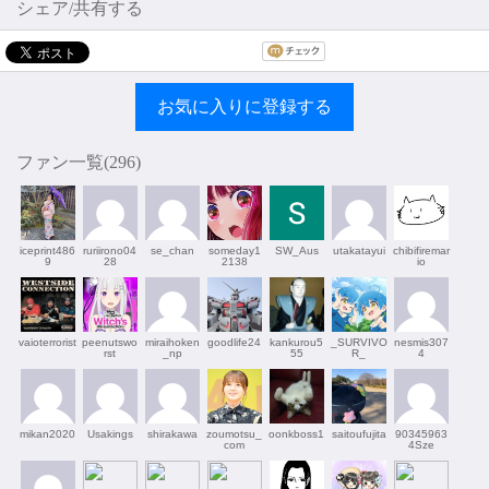
シェア/共有する
お気に入りに登録する
ファン一覧(
296
)
iceprint486
ruriirono04
se_chan
someday1
SW_Aus
utakatayui
chibifiremar
9
28
2138
io
vaioterrorist
peenutswo
miraihoken
goodlife24
kankurou5
_SURVIVO
nesmis307
rst
_np
55
R_
4
mikan2020
Usakings
shirakawa
zoumotsu_
oonkboss1
saitoufujita
90345963
com
4Sze