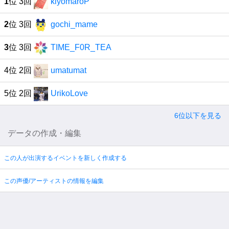
1
位 3回
kiyomaroP
2
位 3回
gochi_mame
3
位 3回
TIME_F0R_TEA
4位 2回
umatumat
5位 2回
UrikoLove
6位以下を見る
データの作成・編集
この人が出演するイベントを新しく作成する
この声優/アーティストの情報を編集