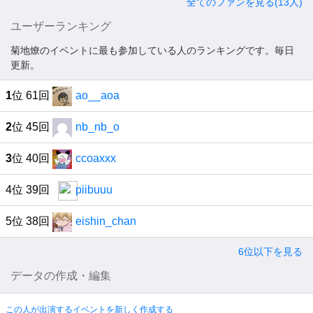
全てのファンを見る(13人)
ユーザーランキング
菊地燎のイベントに最も参加している人のランキングです。毎日
更新。
1
位 61回
ao__aoa
2
位 45回
nb_nb_o
3
位 40回
ccoaxxx
4位 39回
piibuuu
5位 38回
eishin_chan
6位以下を見る
データの作成・編集
この人が出演するイベントを新しく作成する