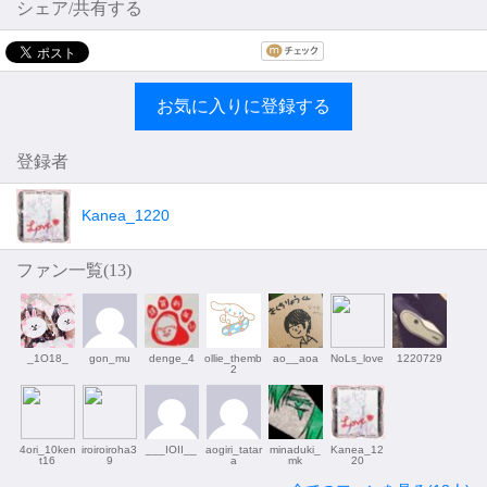
シェア/共有する
お気に入りに登録する
登録者
Kanea_1220
ファン一覧(
13
)
_1O18_
gon_mu
denge_4
ollie_themb
ao__aoa
NoLs_love
1220729
2
4ori_10ken
iroiroiroha3
___IOII__
aogiri_tatar
minaduki_
Kanea_12
t16
9
a
mk
20