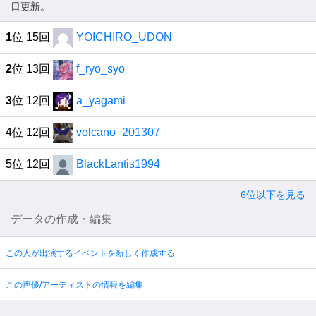
日更新。
1
位 15回
YOICHIRO_UDON
2
位 13回
f_ryo_syo
3
位 12回
a_yagami
4位 12回
volcano_201307
5位 12回
BlackLantis1994
6位以下を見る
データの作成・編集
この人が出演するイベントを新しく作成する
この声優/アーティストの情報を編集