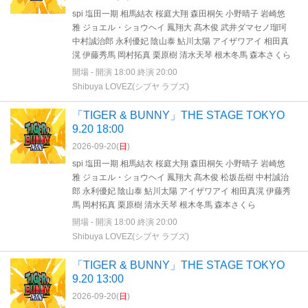
spi 塩田一期 相馬結衣 桜庭大翔 森田桐矢 小野晴子 岩崎悠
雅 ジョエル・ショウヘイ 鳳翔大 髙木俊 武井ダマセノ瑠珂
中村誠治郎 永利優妃 陰山泰 鮎川太陽 アイザワアイ 相田真
滉 伊藤秀馬 岡村拓真 栗原樹 清水天琴 根木冬馬 森本さくら
開場 - 開演 18:00 終演 20:00
Shibuya LOVEZ(シブヤ ラブズ)
「TIGER & BUNNY」THE STAGE TOKYO
9.20 18:00
2026-09-20(
日
)
spi 塩田一期 相馬結衣 桜庭大翔 森田桐矢 小野晴子 岩崎悠
雅 ジョエル・ショウヘイ 鳳翔大 髙木俊 松坂岳樹 中村誠治
郎 永利優妃 陰山泰 鮎川太陽 アイザワアイ 相田真滉 伊藤秀
馬 岡村拓真 栗原樹 清水天琴 根木冬馬 森本さくら
開場 - 開演 18:00 終演 20:00
Shibuya LOVEZ(シブヤ ラブズ)
「TIGER & BUNNY」THE STAGE TOKYO
9.20 13:00
2026-09-20(
日
)