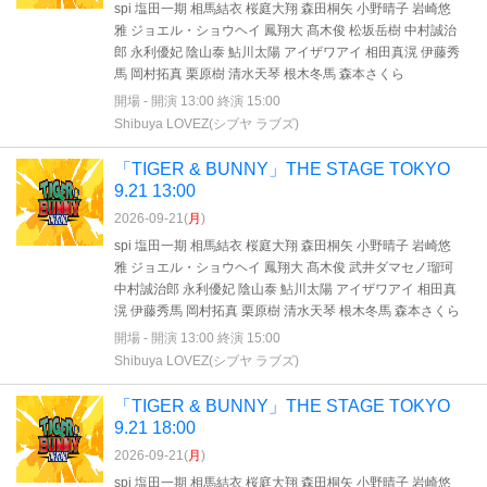
spi 塩田一期 相馬結衣 桜庭大翔 森田桐矢 小野晴子 岩崎悠
雅 ジョエル・ショウヘイ 鳳翔大 髙木俊 松坂岳樹 中村誠治
郎 永利優妃 陰山泰 鮎川太陽 アイザワアイ 相田真滉 伊藤秀
馬 岡村拓真 栗原樹 清水天琴 根木冬馬 森本さくら
開場 - 開演 13:00 終演 15:00
Shibuya LOVEZ(シブヤ ラブズ)
「TIGER & BUNNY」THE STAGE TOKYO
9.21 13:00
2026-09-21(
月
)
spi 塩田一期 相馬結衣 桜庭大翔 森田桐矢 小野晴子 岩崎悠
雅 ジョエル・ショウヘイ 鳳翔大 髙木俊 武井ダマセノ瑠珂
中村誠治郎 永利優妃 陰山泰 鮎川太陽 アイザワアイ 相田真
滉 伊藤秀馬 岡村拓真 栗原樹 清水天琴 根木冬馬 森本さくら
開場 - 開演 13:00 終演 15:00
Shibuya LOVEZ(シブヤ ラブズ)
「TIGER & BUNNY」THE STAGE TOKYO
9.21 18:00
2026-09-21(
月
)
spi 塩田一期 相馬結衣 桜庭大翔 森田桐矢 小野晴子 岩崎悠