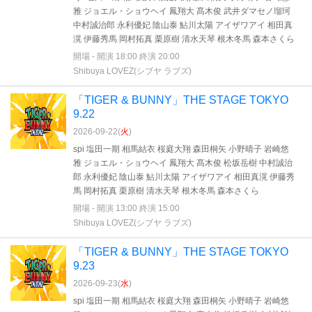
雅 ジョエル・ショウヘイ 鳳翔大 髙木俊 武井ダマセノ瑠珂
中村誠治郎 永利優妃 陰山泰 鮎川太陽 アイザワアイ 相田真
滉 伊藤秀馬 岡村拓真 栗原樹 清水天琴 根木冬馬 森本さくら
開場 - 開演 18:00 終演 20:00
Shibuya LOVEZ(シブヤ ラブズ)
「TIGER & BUNNY」THE STAGE TOKYO
9.22
2026-09-22(
火
)
spi 塩田一期 相馬結衣 桜庭大翔 森田桐矢 小野晴子 岩崎悠
雅 ジョエル・ショウヘイ 鳳翔大 髙木俊 松坂岳樹 中村誠治
郎 永利優妃 陰山泰 鮎川太陽 アイザワアイ 相田真滉 伊藤秀
馬 岡村拓真 栗原樹 清水天琴 根木冬馬 森本さくら
開場 - 開演 13:00 終演 15:00
Shibuya LOVEZ(シブヤ ラブズ)
「TIGER & BUNNY」THE STAGE TOKYO
9.23
2026-09-23(
水
)
spi 塩田一期 相馬結衣 桜庭大翔 森田桐矢 小野晴子 岩崎悠