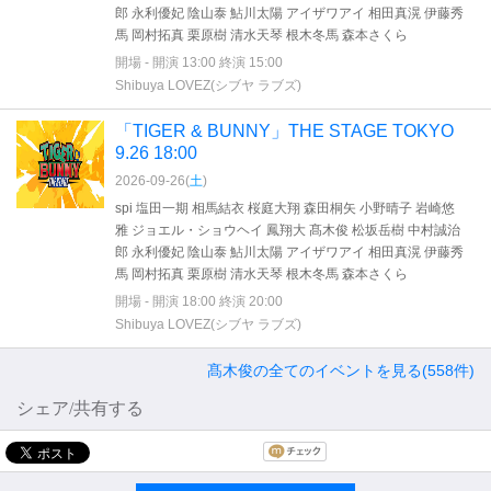
郎 永利優妃 陰山泰 鮎川太陽 アイザワアイ 相田真滉 伊藤秀
馬 岡村拓真 栗原樹 清水天琴 根木冬馬 森本さくら
開場 - 開演 13:00 終演 15:00
Shibuya LOVEZ(シブヤ ラブズ)
「TIGER & BUNNY」THE STAGE TOKYO
9.26 18:00
2026-09-26(
土
)
spi 塩田一期 相馬結衣 桜庭大翔 森田桐矢 小野晴子 岩崎悠
雅 ジョエル・ショウヘイ 鳳翔大 髙木俊 松坂岳樹 中村誠治
郎 永利優妃 陰山泰 鮎川太陽 アイザワアイ 相田真滉 伊藤秀
馬 岡村拓真 栗原樹 清水天琴 根木冬馬 森本さくら
開場 - 開演 18:00 終演 20:00
Shibuya LOVEZ(シブヤ ラブズ)
髙木俊の全てのイベントを見る(558件)
シェア/共有する