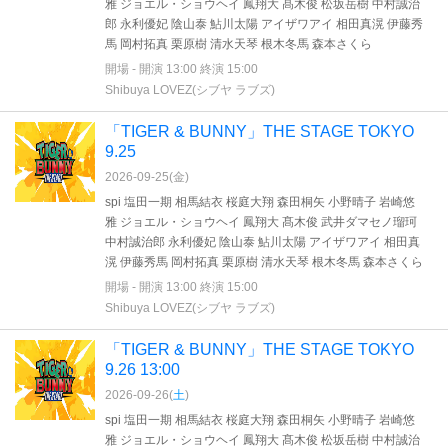
雅 ジョエル・ショウヘイ 鳳翔大 髙木俊 松坂岳樹 中村誠治
郎 永利優妃 陰山泰 鮎川太陽 アイザワアイ 相田真滉 伊藤秀
馬 岡村拓真 栗原樹 清水天琴 根木冬馬 森本さくら
開場 - 開演 13:00 終演 15:00
Shibuya LOVEZ(シブヤ ラブズ)
「TIGER & BUNNY」THE STAGE TOKYO
9.25
2026-09-25(
金
)
spi 塩田一期 相馬結衣 桜庭大翔 森田桐矢 小野晴子 岩崎悠
雅 ジョエル・ショウヘイ 鳳翔大 髙木俊 武井ダマセノ瑠珂
中村誠治郎 永利優妃 陰山泰 鮎川太陽 アイザワアイ 相田真
滉 伊藤秀馬 岡村拓真 栗原樹 清水天琴 根木冬馬 森本さくら
開場 - 開演 13:00 終演 15:00
Shibuya LOVEZ(シブヤ ラブズ)
「TIGER & BUNNY」THE STAGE TOKYO
9.26 13:00
2026-09-26(
土
)
spi 塩田一期 相馬結衣 桜庭大翔 森田桐矢 小野晴子 岩崎悠
雅 ジョエル・ショウヘイ 鳳翔大 髙木俊 松坂岳樹 中村誠治