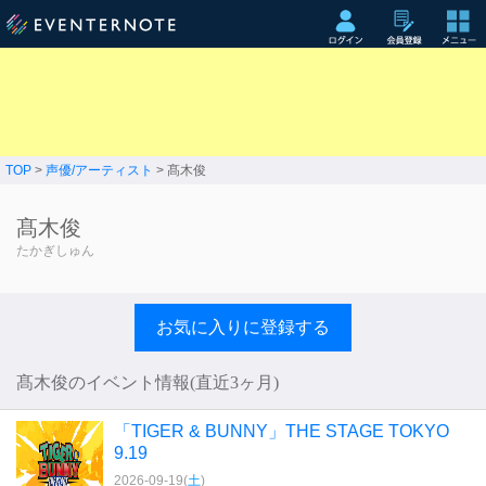
TOP
>
声優/アーティスト
> 髙木俊
髙木俊
たかぎしゅん
お気に入りに登録する
髙木俊のイベント情報(直近3ヶ月)
「TIGER & BUNNY」THE STAGE TOKYO
9.19
2026-09-19(
土
)