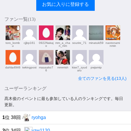
お気に入りに登録する
ファン一覧(
13
)
toro_komb
cjjbp161
0922Nakaj
mm_a_cha
sourire_71
minatuki59
naotonami
u
o
n_mm
nmin
dahlia4946
twkingpost
maaaako7
mmrrrish
kise7_zyud
pwjamtp
6
aru
全てのファンを見る(13人)
ユーザーランキング
髙木俊のイベントに最も参加している人のランキングです。毎日
更新。
1
位 38回
ryohga
2
位 34回
yzw1120