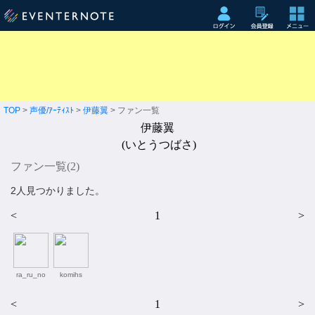
TOP
>
声優/ｱｰﾃｨｽﾄ
>
伊藤翼
> ファン一覧
伊藤翼
(いとうつばさ)
ファン一覧(
2
)
2人見つかりました。
<
1
>
ra_ru_no
komihs
<
1
>