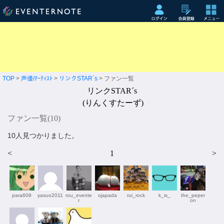
TOP
>
声優/ｱｰﾃｨｽﾄ
>
リンクSTAR´s
> ファン一覧
リンクSTAR´s
(りんくすたーず)
ファン一覧(
10
)
10人見つかりました。
<
1
>
para609
yasuo2011
rou_evente
ojapada
rui_rock
k_is_
the_peper
r
on