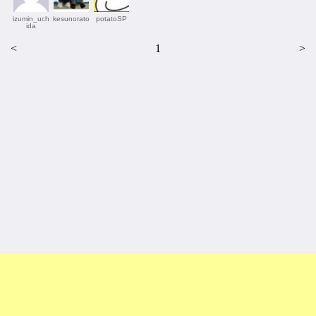
izumin_uch
kesunorato
potatoSP
ida
<
1
>