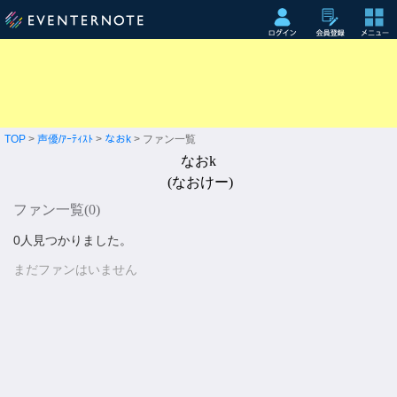
TOP
>
声優/ｱｰﾃｨｽﾄ
>
なおk
> ファン一覧
なおk
(なおけー)
ファン一覧(
0
)
0人見つかりました。
まだファンはいません