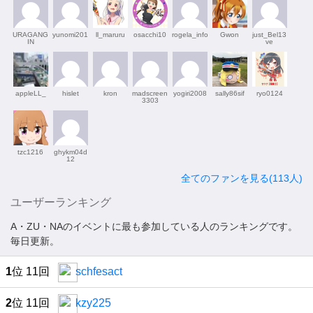
URAGANG
yunomi201
ll_maruru
osacchi10
rogela_info
Gwon
just_Bel13
IN
ve
appleLL_
hislet
kron
madscreen
yogiri2008
sally86sif
ryo0124
3303
tzc1216
ghykm04d
12
全てのファンを見る(113人)
ユーザーランキング
A・ZU・NAのイベントに最も参加している人のランキングです。
毎日更新。
1
位 11回
schfesact
2
位 11回
kzy225