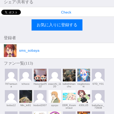
シェア/共有する
Check
お気に入りに登録する
登録者
sms_sobaya
ファン一覧(
113
)
787setsun
tchoco
Hasuniju05
osacchi_11
taikishiman
negitorozu
STD_Y01
a
22
20
chu
ki
boba12
Min_kr91
Irodori2007
ayuyu
DDR_Kosm
430LU5
babyface_
onaut
73938