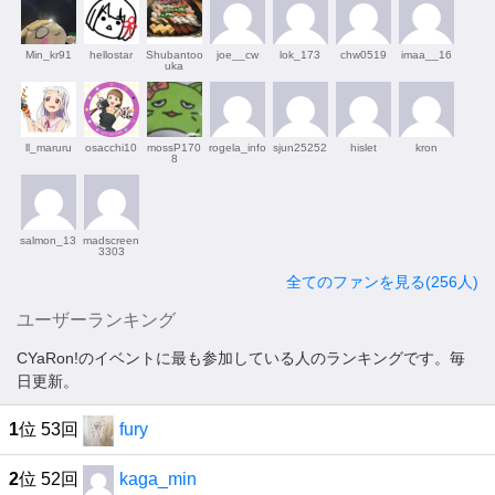
Min_kr91
hellostar
Shubantoo
joe__cw
lok_173
chw0519
imaa__16
uka
ll_maruru
osacchi10
mossP170
rogela_info
sjun25252
hislet
kron
8
salmon_13
madscreen
3303
全てのファンを見る(256人)
ユーザーランキング
CYaRon!のイベントに最も参加している人のランキングです。毎
日更新。
1
位 53回
fury
2
位 52回
kaga_min