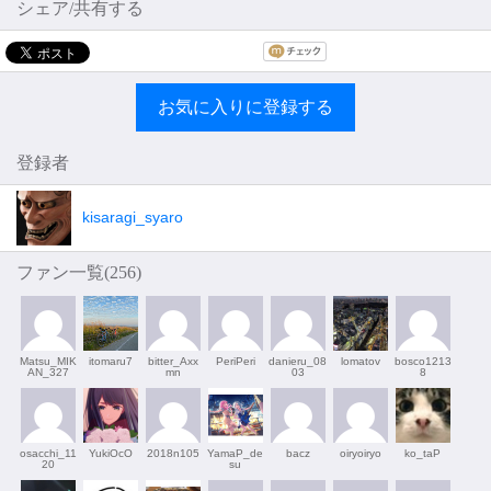
シェア/共有する
お気に入りに登録する
登録者
kisaragi_syaro
ファン一覧(
256
)
Matsu_MIK
itomaru7
bitter_Axx
PeriPeri
danieru_08
lomatov
bosco1213
AN_327
mn
03
8
osacchi_11
YukiOcO
2018n105
YamaP_de
bacz
oiryoiryo
ko_taP
20
su