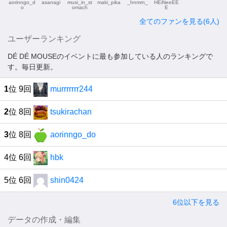
aorinngo_d
asanagi
musi_in_st
maki_pika
_hnmrn_
HEiNeeEE
o
omach
E
全てのファンを見る(6人)
ユーザーランキング
DÉ DÉ MOUSEのイベントに最も参加している人のランキングで
す。毎日更新。
1
位 9回
murrrrrrr244
2
位 8回
tsukirachan
3
位 8回
aorinngo_do
4位 6回
hbk
5位 6回
shin0424
6位以下を見る
データの作成・編集