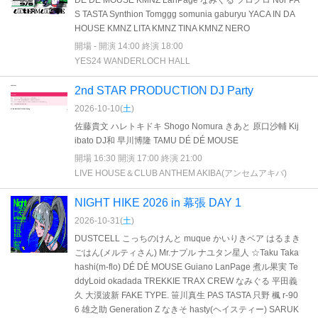
DÉ DÉ MOUSE KMNZ LanPage なみぐる フロクロ Nor PA
S TASTA Synthion Tomggg somunia gaburyu YACA IN DA
HOUSE KMNZ LITA KMNZ TINA KMNZ NERO
開場 - 開演 14:00 終演 18:00
YES24 WANDERLOCH HALL
2nd STAR PRODUCTION DJ Party
2026-10-10(
土
)
佐藤貴文 ハレトキドキ Shogo Nomura きあと 原口沙輔 Kij
ibato DJ和 早川博隆 TAMU DÉ DÉ MOUSE
開場 16:30 開演 17:00 終演 21:00
LIVE HOUSE＆CLUB ANTHEM AKIBA(アンセムアキバ)
NIGHT HIKE 2026 in 幕張 DAY 1
2026-10-31(
土
)
DUSTCELL こっちのけんと muque かいりきベア はるまき
ごはん(メルティさん) Mr.ナプル ナユタン星人 ☆Taku Taka
hashi(m-flo) DÉ DÉ MOUSE Guiano LanPage 煮ル果実 Te
ddyLoid okadada TREKKIE TRAX CREW なみぐる 平田義
久 大漠波新 FAKE TYPE. 笹川真生 PAS TASTA 只野 楓 r-90
6 雄之助 Generation Z なきそ hasty(ヘイスティー) SARUK