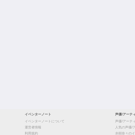
イベンターノート
声優/アーテ
イベンターノートについて
声優/アーテ
運営者情報
人気の声優/
利用規約
水樹奈々のイ