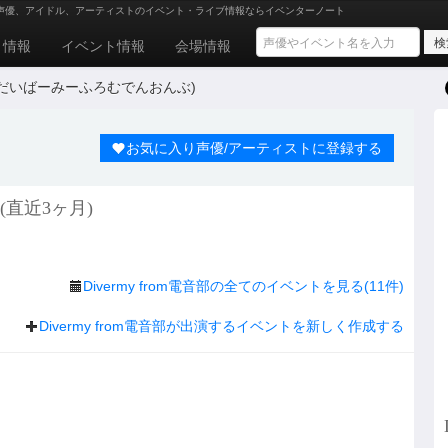
声優、アイドル、アーティストのイベント・ライブ情報ならイベンターノート
ト情報
イベント情報
会場情報
音部 (だいばーみーふろむでんおんぶ)
お気に入り声優/アーティストに登録する
(直近3ヶ月)
Divermy from電音部の全てのイベントを見る(11件)
Divermy from電音部が出演するイベントを新しく作成する