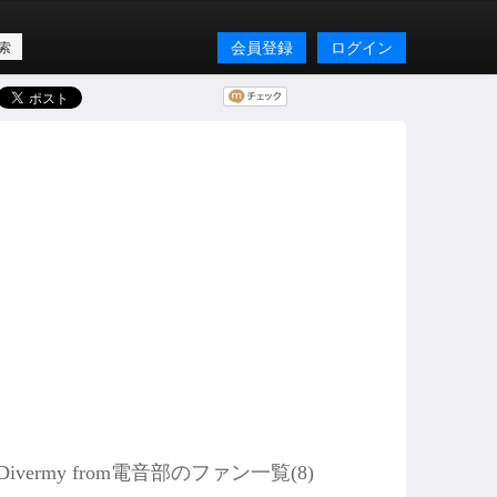
会員登録
ログイン
Divermy from電音部のファン一覧(
8
)