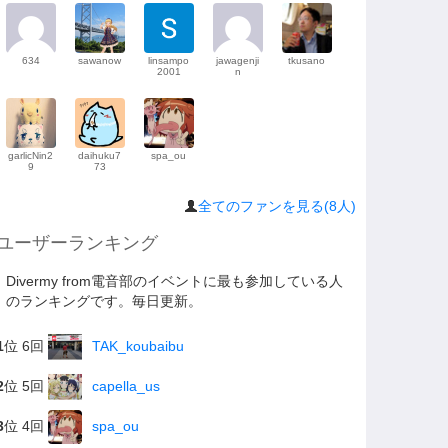
634
sawanow
linsampo
jawagenji
tkusano
2001
n
garlicNin2
daihuku7
spa_ou
9
73
全てのファンを見る(8人)
ユーザーランキング
Divermy from電音部のイベントに最も参加している人
のランキングです。毎日更新。
1
位 6回
TAK_koubaibu
2
位 5回
capella_us
3
位 4回
spa_ou