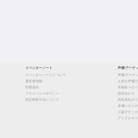
イベンターノート
声優/アーテ
イベンターノートについて
声優/アーテ
運営者情報
人気の声優/
利用規約
水樹奈々のイ
プライバシーポリシー
田村ゆかり
特定商取引法について
内田真礼のイ
水瀬いのりの
三森すずこの
アイドルマス