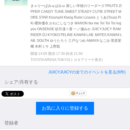
きゃりーぱみゅぱみゅ 新しい学校のリーダーズ FRUITS ZI
PPER CANDY TUNE SWEET STEADY CUTIE STREET M
ORE STAR KizunaAI Klang Ruler Licaxxx とうあ(Toua) Pi
Ki 櫻井優衣 かわにしなつき MANON fav me Toi Toi Toi log
you ONSENSE 砂月凜々香 一ノ瀬みか JUICYJUICY RAM
RIDER DJ KYOKO FELINE KAWAII LAB. MATES KAWAII L
AB. SOUTH ゆうたろう 三戸なつめ AMIAYA なごみ 菅原茉
椰 木村ミサ 上野凱
開場 14:00 開演 17:30 終演 21:00
TOYOTA ARENA TOKYO(トヨタアリーナ東京)
JUICYJUICYの全てのイベントを見る(9件)
シェア/共有する
お気に入りに登録する
登録者