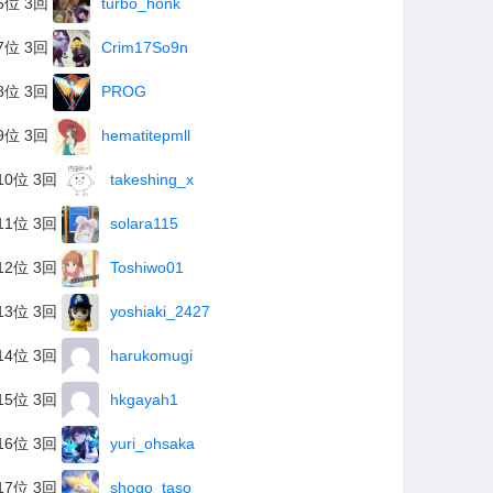
6位 3回
turbo_honk
7位 3回
Crim17So9n
8位 3回
PROG
9位 3回
hematitepmll
10位 3回
takeshing_x
11位 3回
solara115
12位 3回
Toshiwo01
13位 3回
yoshiaki_2427
14位 3回
harukomugi
15位 3回
hkgayah1
16位 3回
yuri_ohsaka
17位 3回
shogo_taso