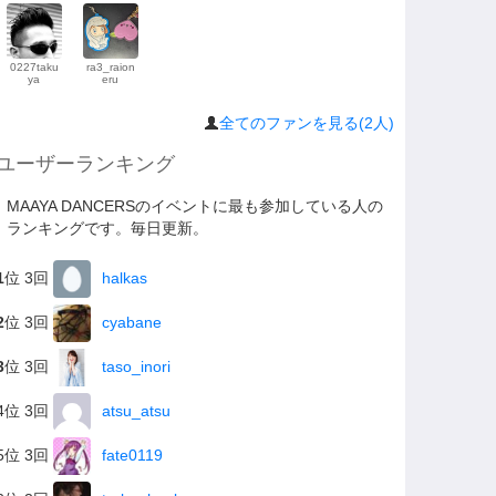
0227taku
ra3_raion
ya
eru
全てのファンを見る(2人)
ユーザーランキング
MAAYA DANCERSのイベントに最も参加している人の
ランキングです。毎日更新。
1
位 3回
halkas
2
位 3回
cyabane
3
位 3回
taso_inori
4位 3回
atsu_atsu
5位 3回
fate0119