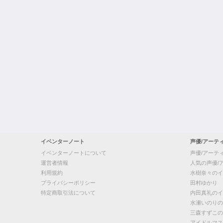
イベンターノート
声優/アーテ
イベンターノートについて
声優/アーテ
運営者情報
人気の声優/
利用規約
水樹奈々のイ
プライバシーポリシー
田村ゆかり
特定商取引法について
内田真礼のイ
水瀬いのりの
三森すずこの
アイドルマス