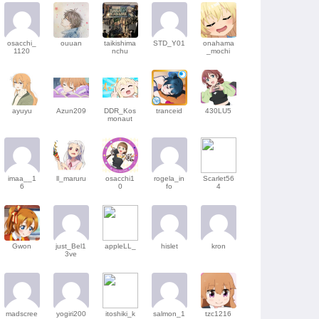
osacchi_
ouuan
taikishima
STD_Y01
onahama
1120
nchu
_mochi
ayuyu
Azun209
DDR_Kos
tranceid
430LU5
monaut
imaa__1
ll_maruru
osacchi1
rogela_in
Scarlet56
6
0
fo
4
Gwon
just_Bel1
appleLL_
hislet
kron
3ve
madscree
yogiri200
itoshiki_k
salmon_1
tzc1216