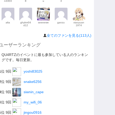
n3303
8
u
3
alta
ghykm04
seeeewe
ganzu
xiaoyuan
d12
1974
全てのファンを見る(113人)
ユーザーランキング
QU4RTZのイベントに最も参加している人のランキン
グです。毎日更新。
1
位 9回
yoshi83025
2
位 9回
snake6256
3
位 9回
siwnin_cape
4位 9回
my_wifi_06
5位 9回
jingou0916