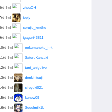
6位 9回
zhouOH
7位 9回
iopiy
8位 9回
serujio_kmdhe
9位 9回
igaguri43811
10位 9回
ookumaneko_hrk
11位 9回
SatoruKanzaki
12位 9回
tani_anigelive
13位 9回
denkihitsuji
14位 9回
siroyuki021
15位 9回
kunow09
16位 9回
Seoulmilk1L