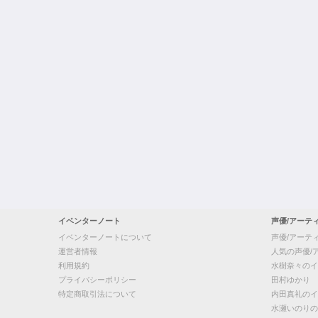
イベンターノート
声優/アーテ
イベンターノートについて
声優/アーテ
運営者情報
人気の声優/
利用規約
水樹奈々のイ
プライバシーポリシー
田村ゆかり
特定商取引法について
内田真礼のイ
水瀬いのりの