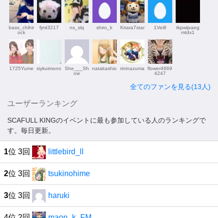
bass_chihir
fjmt3217
ns_slq
shiro_k
Kirara7star
1Vei8
tkpwijxaeg
ock
mtdx1
1725Yume
siykuimono
She___Sh
natakashio
rininazuma
flower4669
ow
4247
全てのファンを見る(13人)
ユーザーランキング
SCAFULL KINGのイベントに最も参加している人のランキングで
す。毎日更新。
1
位 3回
littlebird_ll
2
位 3回
tsukinohime
3
位 3回
haruki
4位 2回
maon_k_FM