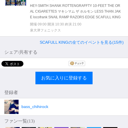
HEY-SMITH SHANK ROTTENGRAFFTY 10-FEET THE OR
AL CIGARETTES マキシマム ザ ホルモン LESS THAN JAK
E locofrank SNAIL RAMP RAZORS EDGE SCAFULL KING
開場 09:00 開演 10:30 終演 21:00
泉大津フェニックス
SCAFULL KINGの全てのイベントを見る(15件)
シェア/共有する
お気に入りに登録する
登録者
bass_chihirock
ファン一覧(
13
)