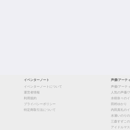
イベンターノート
声優/アーテ
イベンターノートについて
声優/アーテ
運営者情報
人気の声優/
利用規約
水樹奈々のイ
プライバシーポリシー
田村ゆかり
特定商取引法について
内田真礼のイ
水瀬いのりの
三森すずこの
アイドルマス