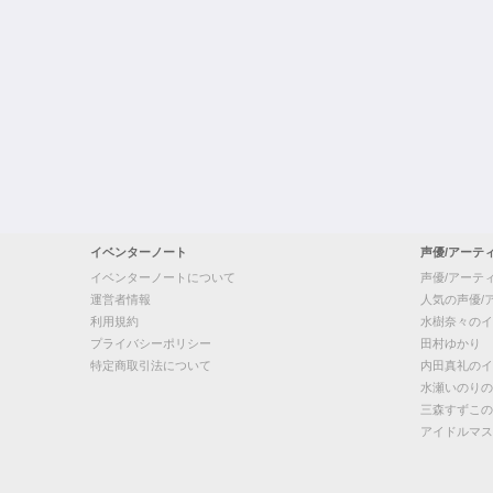
イベンターノート
声優/アーテ
イベンターノートについて
声優/アーテ
運営者情報
人気の声優/
利用規約
水樹奈々のイ
プライバシーポリシー
田村ゆかり
特定商取引法について
内田真礼のイ
水瀬いのりの
三森すずこの
アイドルマス