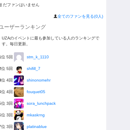
まだファンはいません
全てのファンを見る(0人)
ユーザーランキング
UZAのイベントに最も参加している人のランキングで
す。毎日更新。
1
位 5回
stm_k_1110
2
位 5回
shifill_7
3
位 4回
shinonomehr
4位 4回
fouquet05
5位 3回
sora_lunchpack
6位 3回
mkaskrng
7位 3回
platinablue