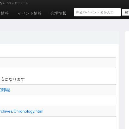
ならイベンターノート
ト情報
イベント情報
会場情報
目安になります
(閉場)
archives/Chronology.html