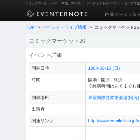
コミックマーケット26
声優、アイドル、アーティストのイベント・ライブ情報
声優/アーティス
TOP
>
イベント・ライブ情報
>
コミックマーケット26
コミックマーケット26
イベント詳細
開催日時
1984-08-19 (日)
時間
開場 - 開演 - 終演 -
※終演時間はあくまでも
開催場所
東京国際見本市会場(晴海)
出演者
関連リンク
http://www.comiket.co.jp/