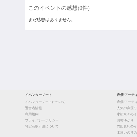
このイベントの感想(0件)
まだ感想はありません。
イベンターノート
声優/アーテ
イベンターノートについて
声優/アーテ
運営者情報
人気の声優/
利用規約
水樹奈々のイ
プライバシーポリシー
田村ゆかり
特定商取引法について
内田真礼のイ
水瀬いのりの