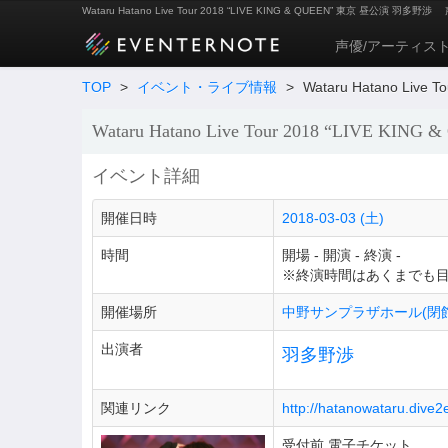
Wataru Hatano Live Tour 2018 “LIVE KING & QUEEN” 東京 昼公演 羽多野渉
声優/アーティス
TOP
>
イベント・ライブ情報
>
Wataru Hatano Live 
Wataru Hatano Live Tour 2018 “LIVE KI
イベント詳細
開催日時
2018-03-03 (土)
時間
開場 - 開演 - 終演 -
※終演時間はあくまでも
開催場所
中野サンプラザホール(閉館
出演者
羽多野渉
関連リンク
http://hatanowataru.dive
受付前 電子チケット