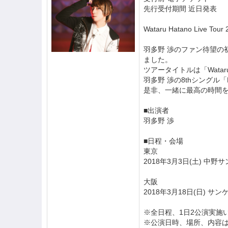
先行受付期間 近日発表
Wataru Hatano Live Tour
羽多野 渉のファン待望の
ました。
ツアータイトルは「Wataru Hat
羽多野 渉の8thシングル「
是非、一緒に最高の時間
■出演者
羽多野 渉
■日程・会場
東京
2018年3月3日(土) 中野
大阪
2018年3月18日(日) 
※全日程、1日2公演実施
※公演日時、場所、内容