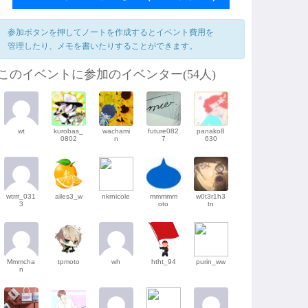
参加ボタンを押してノートを作成するとイベント費用を
管理したり、メモを書いたりすることができます。
このイベントに参加のイベンター(54人)
wt
kurobas_
wachami
future082
panako8
0802
n
7
630
wtrrr_031
ailes3_w
nkrnicole
mmmmm
w0t3r1h3
3
oto
tn
Mmmcha
tpmoto
wh
htht_94
purin_ww
n