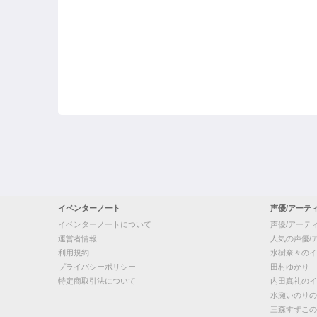
イベンターノート
声優/アーテ
イベンターノートについて
声優/アーテ
運営者情報
人気の声優/
利用規約
水樹奈々のイ
プライバシーポリシー
田村ゆかり
特定商取引法について
内田真礼のイ
水瀬いのりの
三森すずこの