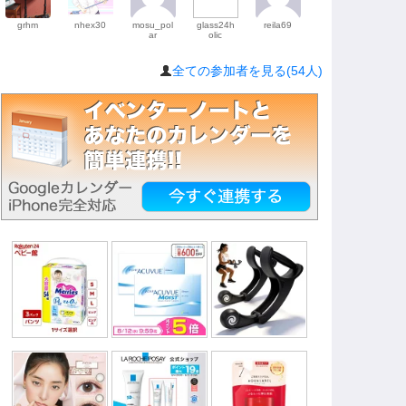
grhm
nhex30
mosu_pol
glass24h
reila69
ar
olic
全ての参加者を見る(54人)