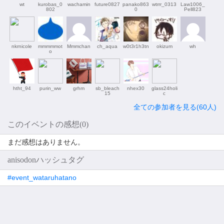
wt
kurobas_0
wachamin
future0827
panako863
wtrrr_0313
Law1006_
802
0
Pell823
nkrnicole
mmmmmot
Mmmchan
ch_aqua
w0t3r1h3tn
okizum
wh
o
htht_94
purin_ww
grhm
sb_bleach
nhex30
glass24holi
15
c
全ての参加者を見る(60人)
このイベントの感想(0)
まだ感想はありません。
anisodonハッシュタグ
#event_wataruhatano