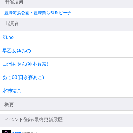
開催場所
豊崎海浜公園・豊崎美らSUNビーチ
出演者
幻.no
早乙女ゆみの
白洲あやん(沖本蒼奈)
あこ63(日奈森あこ)
水神結真
概要
イベント登録/最終更新履歴