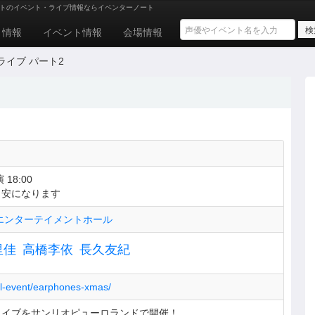
トのイベント・ライブ情報ならイベンターノート
ト情報
イベント情報
会場情報
イブ パート2
 18:00
目安になります
エンターテイメントホール
里佳
高橋李依
長久友紀
pl-event/earphones-xmas/
ライブをサンリオピューロランドで開催！