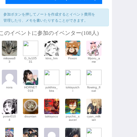
参加ボタンを押してノートを作成するとイベント費用を
管理したり、メモを書いたりすることができます。
このイベントに参加のイベンター(108人)
mikawa8
G_fu105
ktns_hm
Foxon
Myoru_a
3
31
me
nora
HORNET
yukihira_
tokisyuich
flowing_fl
018
kira
i
oat
poter010
dountan
takisyoco
psychic_s
cyan_milk
4
aucer
ian