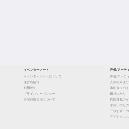
イベンターノート
声優/アーテ
イベンターノートについて
声優/アーテ
運営者情報
人気の声優/
利用規約
水樹奈々のイ
プライバシーポリシー
田村ゆかり
特定商取引法について
内田真礼のイ
水瀬いのりの
三森すずこの
アイドルマス