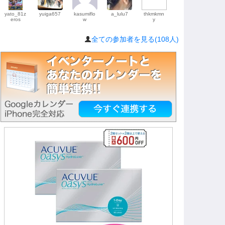
yato_81z
yuiga657
kasumiflo
a_lulu7
thkmkmn
eros
w
y
全ての参加者を見る(108人)