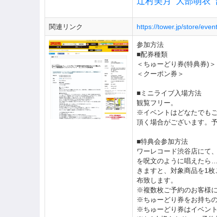
辻村美月
大部萌衣
関連リンク
https://tower.jp/store/ev
参加方法
■配券種類
＜ちゅーどり券(特典券)＞
＜クーポン券＞
■ミニライブ入場方法
観覧フリー。
※イベントはどなたでも
頂く場合がございます。
■特典会参加方法
ワーレコード渋谷店にて、
を呪文のように唱えたら…(A盤
きますと、対象商品を1枚
布致します。
※複数枚ご予約のお客様
※ちゅーどり券をお持ち
※ちゅーどり券はイベン