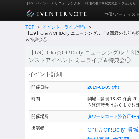
【1/9】Chu☆Oh!Dolly ニューシングル「３回君の名前を呪文のように唱えたら
声優/アーティス
TOP
>
イベント・ライブ情報
>
【1/9】Chu☆Oh!Dolly ニューシングル「３回君の
＆特典会①
【1/9】Chu☆Oh!Dolly ニューシン
ンストアイベント ミニライブ＆特典会①
イベント詳細
開催日時
2019-01-09 (水)
時間
開場 - 開演 18:30 終演 20:
※終演時間はあくまでも
開催場所
タワーレコード渋谷店4F
出演者
Chu☆Oh!Dolly
眞城