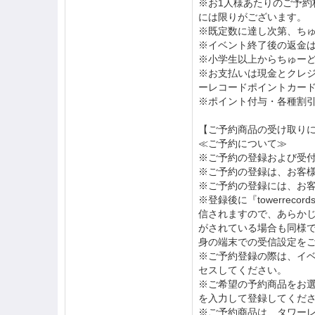
※お1人様あたりのご予
には限りがございます。
※既定数に達し次第、ち
※イベント終了後の返金
※小学生以上からちゅー
※お支払いは現金とクレ
ーレコードポイントカード
※ポイント付与・各種割
【ご予約商品の受け取り
≪ご予約について≫
※ご予約の登録および受
※ご予約の登録は、お客様
※ご予約の登録には、お
※登録後に『towerrec
信されますので、あらか
がされている場合も同様
身の端末での受信設定を
※ご予約登録の際は、イベ
セスしてください。
※ご希望の予約商品をお
を入力して登録してくだ
※ご予約商品は、タワー