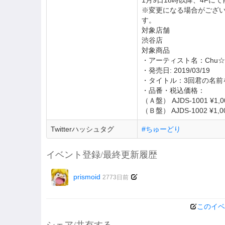
1月9日18時以降、4Fに
※変更になる場合がござい
す。
対象店舗
渋谷店
対象商品
・アーティスト名：Chu☆Oh
・発売日: 2019/03/19
・タイトル：3回君の名前
・品番・税込価格：
（Ａ盤） AJDS-1001 ¥1,0
（Ｂ盤） AJDS-1002 ¥1,0
Twitterハッシュタグ
#ちゅーどり
イベント登録/最終更新履歴
prismoid
2773日前
このイベ