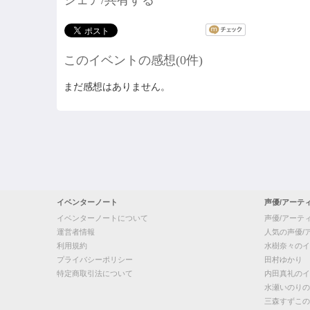
シェア/共有する
このイベントの感想(0件)
まだ感想はありません。
イベンターノート
声優/アーテ
イベンターノートについて
声優/アーテ
運営者情報
人気の声優/
利用規約
水樹奈々のイ
プライバシーポリシー
田村ゆかり
特定商取引法について
内田真礼のイ
水瀬いのりの
三森すずこの