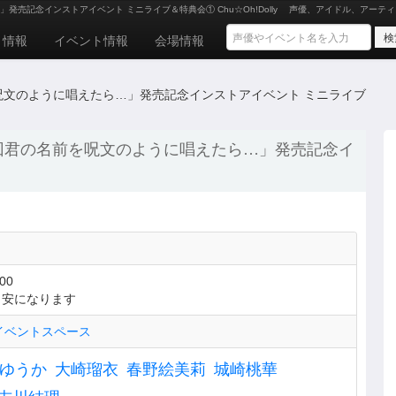
…」発売記念インストアイベント ミニライブ＆特典会① Chu☆Oh!Dolly
声優、アイドル、アーティ
ト情報
イベント情報
会場情報
名前を呪文のように唱えたら…」発売記念インストアイベント ミニライブ
グル「３回君の名前を呪文のように唱えたら…」発売記念イ
00
目安になります
イベントスペース
ゆうか
大崎瑠衣
春野絵美莉
城崎桃華