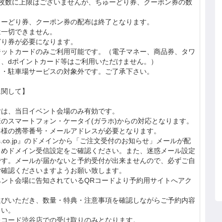
約枚数に上限はございませんが、ちゅーどり券、クーポン券の数
ゅーどり券、クーポン券の配布は終了となります。
は一切できません。
どり券が必要になります。
ジットカードのみご利用可能です。（電子マネー、商品券、タワ
、dポイントカード等はご利用いただけません。）
引・駐車場サービスの対象外です。ご了承下さい。
に関して】
付は、当日イベント会場のみ有効です。
のスマートフォン・ケータイ(ガラホ)からの対応となります。
客様の携帯番号・メールアドレスが必要となります。
ords.co.jp』のドメインから「ご注文受付のお知らせ」メールが配
じめドメイン受信設定をご確認ください。また、迷惑メール設定
です。メールが届かないと予約受付が出来ませんので、必ずご自
ご確認くださいますようお願い致します。
ント会場に告知されているQRコードより予約用サイトへアク
選びいただき、数量・特典・注意事項を確認しながらご予約内容
さい。
レコード渋谷店での受け取りのみとなります。