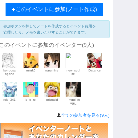
このイベントに参加(ノート作成)
参加ボタンを押してノートを作成するとイベント費用を
管理したり、メモを書いたりすることができます。
このイベントに参加のイベンター(9人)
kondosa
mituk6
narumine
new_spul
Distance
ngane
se
roki_341
b_o_ro
prismoid
_mugi_m
9
ugi_
全ての参加者を見る(9人)