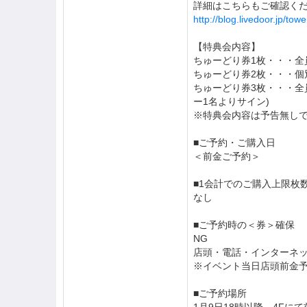
詳細はこちらもご確認くだ
http://blog.livedoor.jp/to
【特典会内容】
ちゅーどり券1枚・・・全
ちゅーどり券2枚・・・個
ちゅーどり券3枚・・・全
ー1名よりサイン)
※特典会内容は予告無し
■ご予約・ご購入日
＜前金ご予約＞
■1会計でのご購入上限枚
なし
■ご予約時の＜券＞確保
NG
店頭・電話・インターネ
※イベント当日店頭前金
■ご予約場所