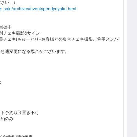
さい。↓
wer_sale/archives/eventspeedyoyaku.html
員握手
別チェキ撮影&サイン
員チェキ(ちゅーどり+お客様との集合チェキ撮影、希望メンバ
で急遽変更になる場合がございます。
数
ット予約取り置き不可
予約のみ