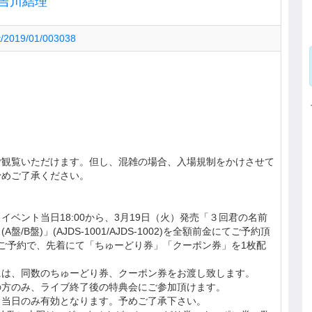
吉川結理
ent/2019/01/003038
ご観覧いただけます。但し、混雑の場合、入場規制をかけさせて
予めご了承ください。
イベント当日18:00から、3月19日（火）発売「３回君の名前
/B盤)」(AJDS-1001/AJDS-1002)を全額前金にてご予約頂
ご予約で、先着にて「ちゅーどり券」「クーポン券」を1枚配
には、同数のちゅーどり券、クーポン券をお渡し致します。
の方のみ、ライブ終了後の特典会にご参加頂けます。
ト当日のみ有効となります。予めご了承下さい。