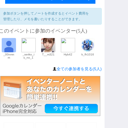
参加ボタンを押してノートを作成するとイベント費用を
管理したり、メモを書いたりすることができます。
このイベントに参加のイベンター(5人)
_00nmn
_seriko_i
T__m321
Hyb42
k_fh1016
m
s_no_1
全ての参加者を見る(5人)