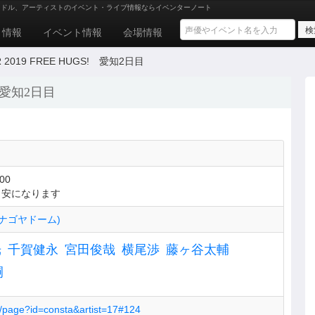
イドル、アーティストのイベント・ライブ情報ならイベンターノート
ト情報
イベント情報
会場情報
OUR 2019 FREE HUGS! 愛知2日目
S! 愛知2日目
00
目安になります
ナゴヤドーム)
光
千賀健永
宮田俊哉
横尾渉
藤ヶ谷太輔
嗣
jp/page?id=consta&artist=17#124