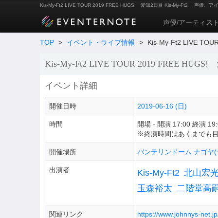
Kis-My-Ft2 LIVE TOUR 2019 FREE HUGS! 愛知2日目 Kis-My-Ft2
声優、ア
声優/アーティス
TOP
>
イベント・ライブ情報
>
Kis-My-Ft2 LIVE T
Kis-My-Ft2 LIVE TOUR 2019 FREE HUG
イベント詳細
開催日時
2019-06-16 (日)
時間
開場 - 開演 17:00 終演 19:
※終演時間はあくまでも
開催場所
バンテリンドーム ナゴヤ(
出演者
Kis-My-Ft2
北山宏
玉森裕太
二階堂高
関連リンク
https://www.johnnys-net.