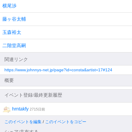
横尾渉
藤ヶ谷太輔
玉森裕太
二階堂高嗣
関連リンク
https://www.johnnys-net.jp/page?id=consta&artist=17#124
概要
イベント登録/最終更新履歴
hrntakfy
2715日前
このイベントを編集
/
このイベントをコピー
シェア/共有する