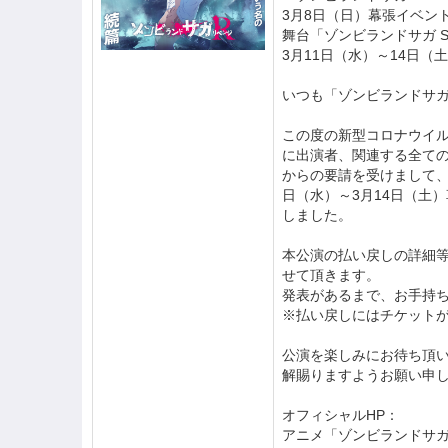
3月8日（日）幕張イベン
舞台「ゾンビランドサガ St
3月11日（水）～14日（
いつも「ゾンビランドサ
この度の新型コロナウイ
に出演者、関連する全て
からの要請を受けまして、2
日（水）～3月14日（土
しました。
本公演の払い戻しの詳細等
せて頂きます。
発表があるまで、お手持
※払い戻しにはチケット
公演を楽しみにお待ち頂
解賜りますようお願い申
オフィシャルHP：
アニメ「ゾンビランドサ