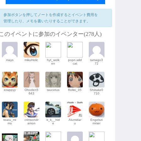
参加ボタンを押してノートを作成するとイベント費用を
管理したり、メモを書いたりすることができます。
このイベントに参加のイベンター(278人)
mays
mikuHolic
hyt_wolk
popn.wild
tamago3
en
cat
72
zzappyy
Ohoden5
taucetus
Rollei_35
Shiitake0
643
710
toaru_mi
crimsondr
k_k__hid
Alumidar
Engelszi
mo
amon
e
u
mmer