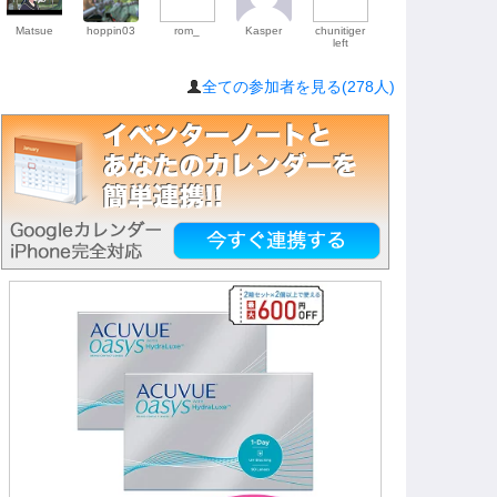
Matsue
hoppin03
rom_
Kasper
chunitiger
left
全ての参加者を見る(278人)