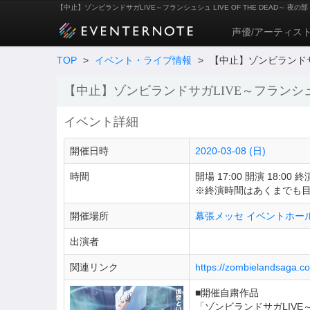
【中止】ゾンビランドサガLIVE～フランシュシュ LIVE OF THE DEAD～ 夜の部
声優/アーティス
TOP
>
イベント・ライブ情報
>
【中止】ゾンビランドサガL
【中止】ゾンビランドサガLIVE～フランシュシュ 
イベント詳細
開催日時
2020-03-08 (日)
時間
開場 17:00 開演 18:00 終演
※終演時間はあくまでも
開催場所
幕張メッセ イベントホー
出演者
関連リンク
https://zombielandsaga.c
■開催自粛作品
「ゾンビランドサガLIVE～フ