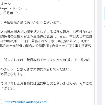
トホール
age de ドーン！」
土）草月ホール
ガ」を応援頂き誠にありがとうございます。
ルスの日本国内での感染拡大している状況を鑑み、お客様ならび
の関係者の健康と安全を最優先に協議し、また、本日の日本政府
020年3月8日（日）幕張イベントホール公演のLIVE、3月11
）草月ホール開催の舞台の公演開催を自粛させて頂く事を決定致
に関しましては、後日改めてオフィシャルHP等にてご案内さ
ちのチケットは無くさず大切に保管してください。
が必要となります。
いておりましたお客様には誠に申し訳ございませんが、何卒ご理
し上げます。
ガ」
https://zombielandsaga.com/