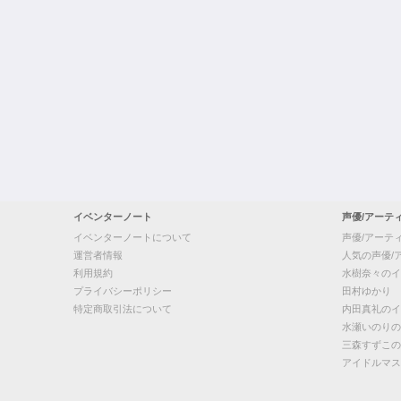
イベンターノート
声優/アーテ
イベンターノートについて
声優/アーテ
運営者情報
人気の声優/
利用規約
水樹奈々のイ
プライバシーポリシー
田村ゆかり
特定商取引法について
内田真礼のイ
水瀬いのりの
三森すずこの
アイドルマス