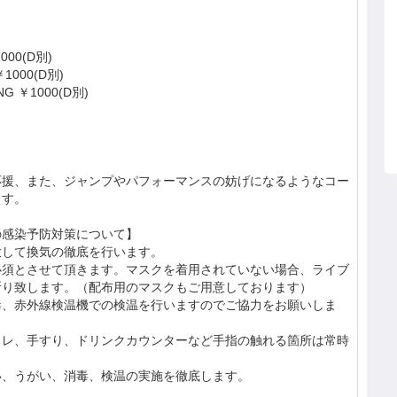
2000(D別)
￥1000(D別)
NG ￥1000(D別)
。
応援、また、ジャンプやパフォーマンスの妨げになるようなコー
ます。
の感染予防対策について】
放して換気の徹底を行います。
必須とさせて頂きます。マスクを着用されていない場合、ライブ
断り致します。（配布用のマスクもご用意しております）
毒、赤外線検温機での検温を行いますのでご協力をお願いしま
イレ、手すり、ドリンクカウンターなど手指の触れる箇所は常時
い、うがい、消毒、検温の実施を徹底します。