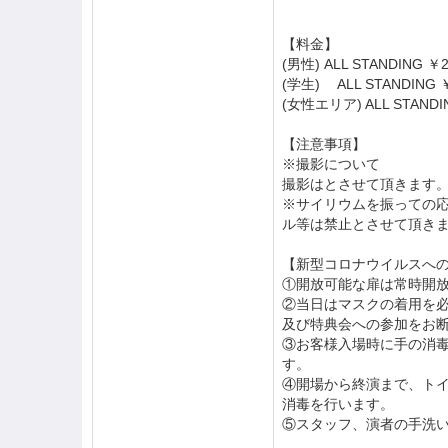
【料金】
(男性) ALL STANDING ￥
(学生) ALL STANDING 
(女性エリア) ALL STANDI
【注意事項】
※撮影について
撮影はとさせて頂きます
※サイリウムを振っての
ル等は禁止とさせて頂き
【新型コロナウイルスへ
①開放可能な扉は常時開
②当日はマスクの着用を
及び特典会への参加をお
③お客様入場時に手の消
す。
④開場から終演まで、ト
消毒を行います。
⑤スタッフ、演者の手洗