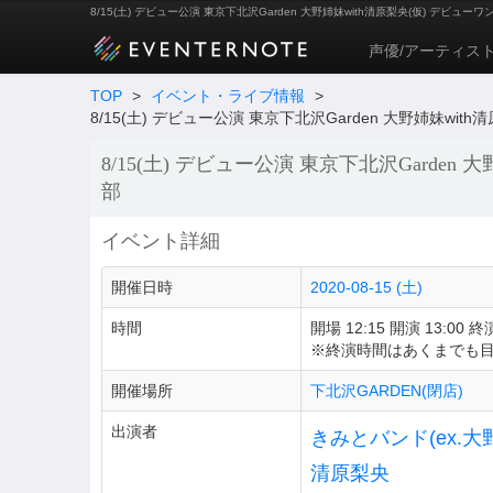
8/15(土) デビュー公演 東京下北沢Garden 大野姉妹with清原梨央(仮) デビュー
声優/アーティス
TOP
>
イベント・ライブ情報
>
8/15(土) デビュー公演 東京下北沢Garden 大野姉妹wit
8/15(土) デビュー公演 東京下北沢Garden
部
イベント詳細
開催日時
2020-08-15 (土)
時間
開場 12:15 開演 13:00 終演
※終演時間はあくまでも
開催場所
下北沢GARDEN(閉店)
出演者
きみとバンド(ex.大
清原梨央