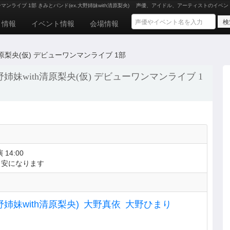
ワンマンライブ 1部 きみとバンド(ex.大野姉妹with清原梨央)
声優、アイドル、アーティストのイベン
ト情報
イベント情報
会場情報
h清原梨央(仮) デビューワンマンライブ 1部
 大野姉妹with清原梨央(仮) デビューワンマンライブ 1
 14:00
目安になります
野姉妹with清原梨央)
大野真依
大野ひまり