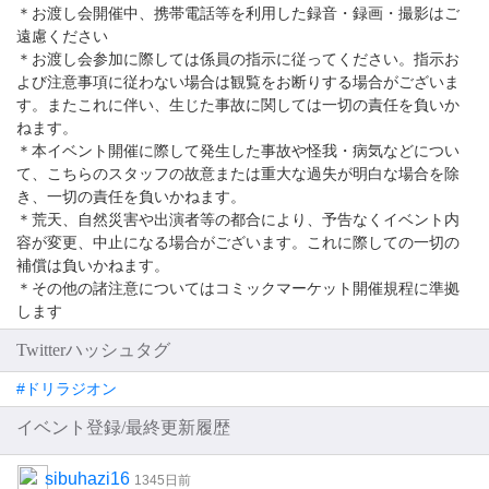
＊お渡し会開催中、携帯電話等を利用した録音・録画・撮影はご
遠慮ください
＊お渡し会参加に際しては係員の指示に従ってください。指示お
よび注意事項に従わない場合は観覧をお断りする場合がございま
す。またこれに伴い、生じた事故に関しては一切の責任を負いか
ねます。
＊本イベント開催に際して発生した事故や怪我・病気などについ
て、こちらのスタッフの故意または重大な過失が明白な場合を除
き、一切の責任を負いかねます。
＊荒天、自然災害や出演者等の都合により、予告なくイベント内
容が変更、中止になる場合がございます。これに際しての一切の
補償は負いかねます。
＊その他の諸注意についてはコミックマーケット開催規程に準拠
します
Twitterハッシュタグ
#ドリラジオン
イベント登録/最終更新履歴
sibuhazi16
1345日前