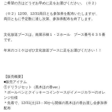
ご希望の方はどうぞお早めに足をお運びください。（※２）
（※２）12/30、12/31両日とも参加券を配布いたしますが、
両日ともに予定数に達し次第、参加券配布を終了します。
文化放送ブースは、南展示棟１・２ホール ブース番号６３５番
です。
年末のコミケはぜひ文化放送ブースに足をお運びください！！
【販売概要】
■販売アイテム
①ドリラジセット（黒木ほの香ver.）
＊ボールペンとクイッキーコインケースがイメージカラーのオレ
ンジ仕様
＊先着で、12/31(土)13：30から開催の黒木ほの香お渡し会参加券
配布