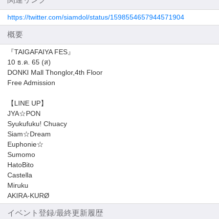
https://twitter.com/siamdol/status/1598554657944571904
概要
『TAIGAFAIYA FES』
10 ธ.ค. 65 (ส)
DONKI Mall Thonglor,4th Floor
Free Admission
【LINE UP】
JYA☆PON
Syukufuku! Chuacy
Siam☆Dream
Euphonie☆
Sumomo
HatoBito
Castella
Miruku
AKIRA-KURØ
イベント登録/最終更新履歴