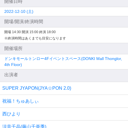
開催日時
2022-12-10 (土)
開場/開演/終演時間
開場 14:30
開演 15:00
終演 18:00
※終演時間はあくまでも目安になります
開催場所
ドンキモールトンロー4Fイベントスペース(DONKI Mall Thonglor,
4th Floor)
出演者
SUPER JYAPON(JYA☆PON 2.0)
祝福！ちゅあしぃ
西ひより
涼音千晶(藤山千亜季)