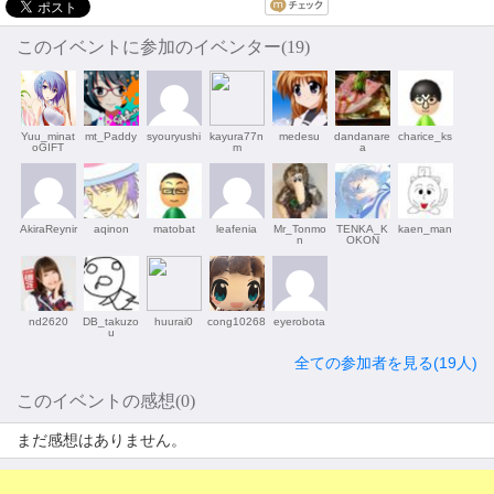
このイベントに参加のイベンター(19)
Yuu_minat
mt_Paddy
syouryushi
kayura77n
medesu
dandanare
charice_ks
oGIFT
m
a
AkiraReynir
aqinon
matobat
leafenia
Mr_Tonmo
TENKA_K
kaen_man
n
OKON
nd2620
DB_takuzo
huurai0
cong10268
eyerobota
u
全ての参加者を見る(19人)
このイベントの感想(0)
まだ感想はありません。