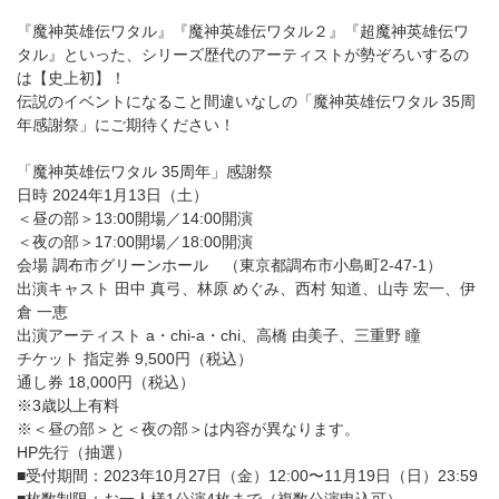
『魔神英雄伝ワタル』『魔神英雄伝ワタル２』『超魔神英雄伝ワ
タル』といった、シリーズ歴代のアーティストが勢ぞろいするの
は【史上初】！
伝説のイベントになること間違いなしの「魔神英雄伝ワタル 35周
年感謝祭」にご期待ください！
「魔神英雄伝ワタル 35周年」感謝祭
日時 2024年1月13日（土）
＜昼の部＞13:00開場／14:00開演
＜夜の部＞17:00開場／18:00開演
会場 調布市グリーンホール （東京都調布市小島町2-47-1）
出演キャスト 田中 真弓、林原 めぐみ、西村 知道、山寺 宏一、伊
倉 一恵
出演アーティスト a・chi-a・chi、高橋 由美子、三重野 瞳
チケット 指定券 9,500円（税込）
通し券 18,000円（税込）
※3歳以上有料
※＜昼の部＞と＜夜の部＞は内容が異なります。
HP先行（抽選）
■受付期間：2023年10月27日（金）12:00〜11月19日（日）23:59