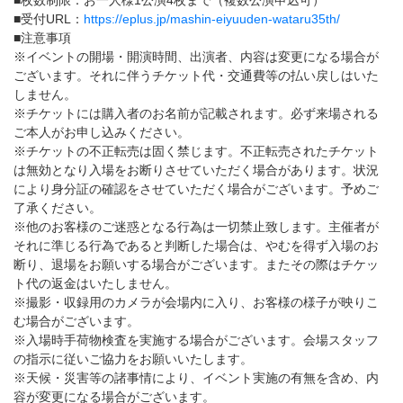
■枚数制限：お一人様1公演4枚まで（複数公演申込可）
■受付URL：
https://eplus.jp/mashin-eiyuuden-wataru35th/
■注意事項
※イベントの開場・開演時間、出演者、内容は変更になる場合が
ございます。それに伴うチケット代・交通費等の払い戻しはいた
しません。
※チケットには購入者のお名前が記載されます。必ず来場される
ご本人がお申し込みください。
※チケットの不正転売は固く禁じます。不正転売されたチケット
は無効となり入場をお断りさせていただく場合があります。状況
により身分証の確認をさせていただく場合がございます。予めご
了承ください。
※他のお客様のご迷惑となる行為は一切禁止致します。主催者が
それに準じる行為であると判断した場合は、やむを得ず入場のお
断り、退場をお願いする場合がございます。またその際はチケッ
ト代の返金はいたしません。
※撮影・収録用のカメラが会場内に入り、お客様の様子が映りこ
む場合がございます。
※入場時手荷物検査を実施する場合がございます。会場スタッフ
の指示に従いご協力をお願いいたします。
※天候・災害等の諸事情により、イベント実施の有無を含め、内
容が変更になる場合がございます。