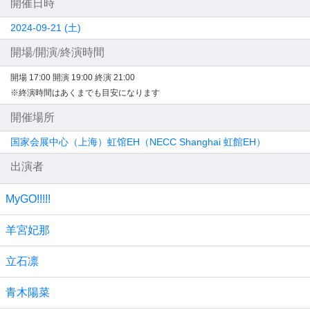
開催日時
2024-09-21 (土)
開場/開演/終演時間
開場 17:00
開演 19:00
終演 21:00
※終演時間はあくまでも目安になります
開催場所
国家会展中心（上海）虹馆EH（NECC Shanghai 虹館EH）
出演者
MyGO!!!!!
羊宮妃那
立石凛
青木陽菜