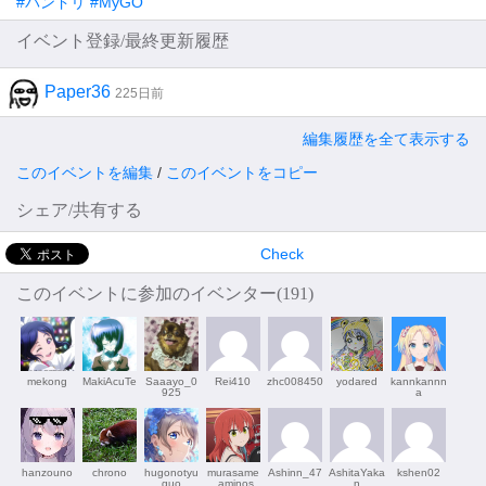
#バンドリ #MyGO
イベント登録/最終更新履歴
Paper36
225日前
編集履歴を全て表示する
このイベントを編集
/
このイベントをコピー
シェア/共有する
Check
このイベントに参加のイベンター(191)
mekong
MakiAcuTe
Saaayo_0
Rei410
zhc008450
yodared
kannkannn
925
a
hanzouno
chrono
hugonotyu
murasame
Ashinn_47
AshitaYaka
kshen02
guo
_aminos
n