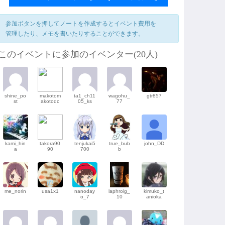
参加ボタンを押してノートを作成するとイベント費用を
管理したり、メモを書いたりすることができます。
このイベントに参加のイベンター(20人)
shine_po
makotom
ta1_ch11
wagohu_
gtr857
st
akotodc
05_ks
77
kami_hin
takora90
tenjukai5
true_bub
john_DD
a
90
700
b
me_norin
usa1x1
nanoday
laphroig_
kimuko_t
o_7
10
anioka