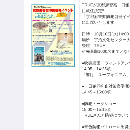
TRUEが京都府警察一日
に就任決定‼️
「京都府警察防犯啓発イ
に出席いたします
日時：10月16日(水)14:00
場所：宇治文化センター
登壇：TRUE
※先着順1000名までとな
●吹奏楽団「ウィンドアン
14:05～14:25頃
「響け！ユーフォニアム」
●一日犯罪抑止対策官委嘱
14:45～15:00頃
●防犯トークショー
15:00～15:15頃
TRUEさんと防犯につい
●青色防犯パトロール出発