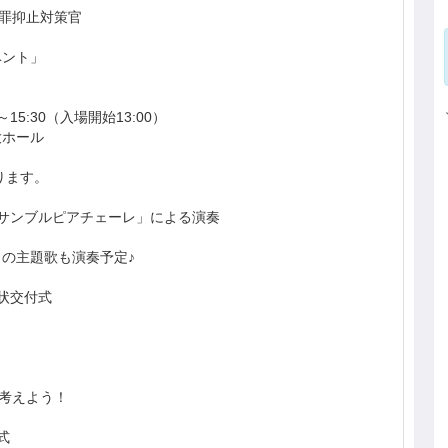
犯罪抑止対策官
ベント」
～15:30（入場開始13:00）
大ホール
ります。
サンブルピアチェーレ」による演奏
の主題歌も演奏予定♪
状交付式
て考えよう！
式