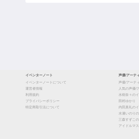
イベンターノート
声優/アーテ
イベンターノートについて
声優/アーテ
運営者情報
人気の声優/
利用規約
水樹奈々のイ
プライバシーポリシー
田村ゆかり
特定商取引法について
内田真礼のイ
水瀬いのりの
三森すずこの
アイドルマス