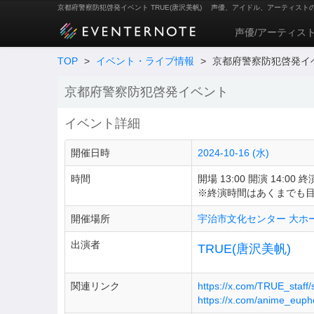
京都府警察防犯啓発イベント TRUE(唐沢美帆)
声優、アイドル、アーティスト
声優/アーティス
TOP
>
イベント・ライブ情報
>
京都府警察防犯啓発イ
京都府警察防犯啓発イベント
イベント詳細
開催日時
2024-10-16 (水)
時間
開場 13:00 開演 14:00 終演
※終演時間はあくまでも
開催場所
宇治市文化センター 大ホ
出演者
TRUE(唐沢美帆)
関連リンク
https://x.com/TRUE_staf
https://x.com/anime_eup