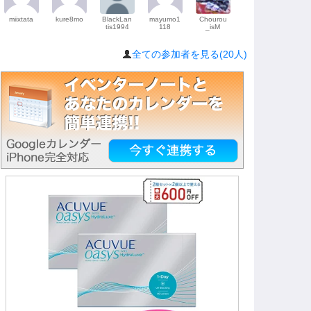
miixtata
kure8mo
BlackLan
mayumo1
Chourou
tis1994
118
_isM
全ての参加者を見る(20人)