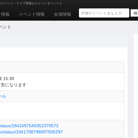
のイベント・ライブ情報ならイベンターノート
ト情報
イベント情報
会場情報
ベント
 15:30
目安になります
ール
f/status/1841697549352370573
ho/status/1841708798697935297