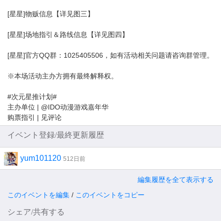
[星星]物贩信息【详见图三】
[星星]场地指引＆路线信息【详见图四】
[星星]官方QQ群：1025405506，如有活动相关问题请咨询群管理。
※本场活动主办方拥有最终解释权。
#次元星推计划#
主办单位 | @IDO动漫游戏嘉年华
购票指引 | 见评论
イベント登録/最終更新履歴
yum101120
512日前
編集履歴を全て表示する
このイベントを編集
/
このイベントをコピー
シェア/共有する