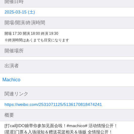
開催日時
2025-03-15 (土)
開場/開演/終演時間
開場 17:30
開演 18:00
終演 19:30
※終演時間はあくまでも目安になります
開催場所
出演者
Machico
関連リンク
https://weibo.com/2531071125/5136170818474241
概要
[打call]IDO娘带你参加见面会啦！#machico# 活动情报公开！
[星星]门票＆入场须知＆赠送花篮相关＆场贩 全情报公开！