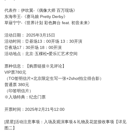
代表作：伊吹翼-《偶像大师 百万现场》
东海帝王-《赛马娘 Pretty Derby》
草薙宁宁-《世界计划 彩色舞台 feat. 初音未来》
活动日期： 2025年3月15日
活动时间：⏰昼场13：00开场 13：30开演
⏰夜场17：30开场 18：00开演
活动地点：北京·五棵松•爱乐汇艺术空间
票种信息：【购票链接※见评论】
VIP票780元
（TO签明信片+北京限定生写一张+2shot拍立得合影）
普通票 380元
（印签明信片）
※入场特典：纪念门票
开票时间：2025年2月21号12:00
[星星]活动注意事项：入场及观演事项＆礼物及花篮接收事项【详见
图二】