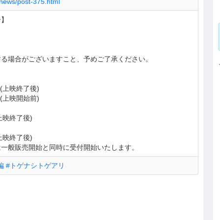
m/news/post-375.html
ー】
する場合がございますこと、予めご了承ください。
の回(上映終了後)
の回(上映開始前)
(上映終了後)
(上映終了後)
は一般販売開始と同時に受付開始いたします。
編 #トゲナシトゲアリ