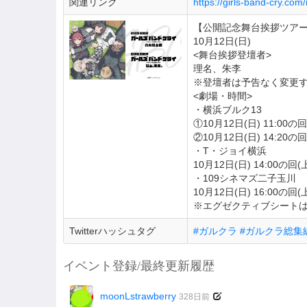
関連リンク
https://girls-band-cry.co
【公開記念舞台挨拶ツア
10月12日(日)
<舞台挨拶登壇者>
理名、朱李
※登壇者は予告なく変更
<劇場・時間>
・横浜ブルク13
①10月12日(日) 11:00
②10月12日(日) 14:20
・T・ジョイ横浜
10月12日(日) 14:00の回
・109シネマズ二子玉川
10月12日(日) 16:00の回
※エグゼクティブシート
Twitterハッシュタグ
#ガルクラ #ガルクラ総集
イベント登録/最終更新履歴
moonLstrawberry
328日前