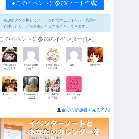
このイベントに参加(ノート作成)
参加ボタンを押してノートを作成するとイベント費用を
管理したり、メモを書いたりすることができます。
このイベントに参加のイベンター(9人)
mizukapp
RushJour
satu_pot
ari__
tnvonv
u_QAQ
ney45
e1009
EnsonLa
Dreamers
SEKAOW
kamomoy
u
_1225
A_YUI
uki
全ての参加者を見る(9人)