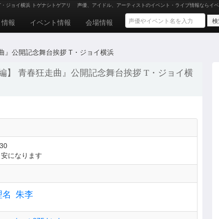
T・ジョイ横浜 トゲナシトゲアリ
声優、アイドル、アーティストのイベント・ライブ情報ならイベ
ト情報
イベント情報
会場情報
曲』公開記念舞台挨拶 T・ジョイ横浜
編】 青春狂走曲』公開記念舞台挨拶 T・ジョイ横
30
目安になります
理名
朱李