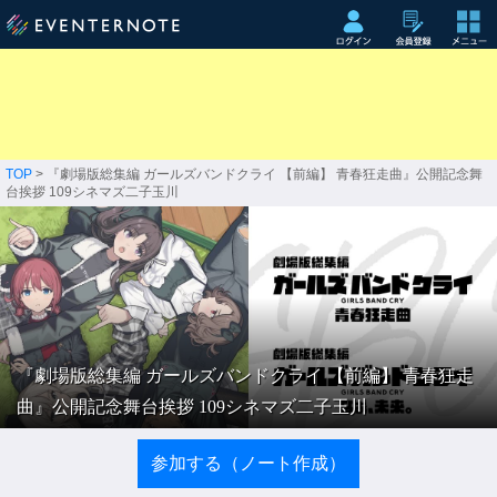
TOP
> 『劇場版総集編 ガールズバンドクライ 【前編】 青春狂走曲』公開記念舞
台挨拶 109シネマズ二子玉川
『劇場版総集編 ガールズバンドクライ 【前編】 青春狂走
曲』公開記念舞台挨拶 109シネマズ二子玉川
参加する（ノート作成）