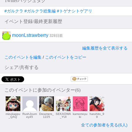
Twitterハッシュタグ
#ガルクラ #ガルクラ総集編 #トゲナシトゲアリ
イベント登録/最終更新履歴
moonLstrawberry
328日前
編集履歴を全て表示する
このイベントを編集
/
このイベントをコピー
シェア/共有する
このイベントに参加のイベンター(6)
mizukappu
RushJourn
Dreamers_
SEKAOWA
kamomoyu
haruhito_9
_QAQ
ey45
1225
_YUI
ki
9
全ての参加者を見る(6人)