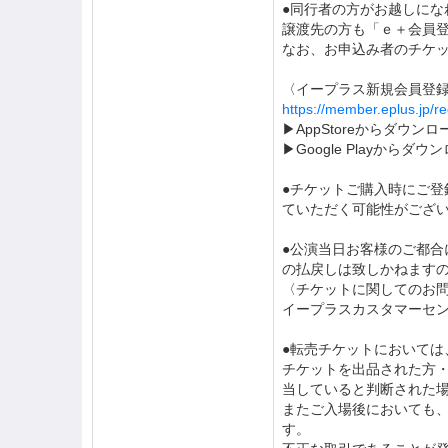
●同行者の方がお越しにな
譲渡先の方も「ｅ＋会員
なお、お申込み者のチケ
〈イープラス新規会員登録
https://member.eplus.jp/r
▶AppStoreからダウンロ
▶Google Playからダウ
●チケットご購入時にご
ていただく可能性がござ
●公演当日お客様のご都
の払戻しは致しかねます
〈チケットに関してのお
イープラスカスタマーセ
●転売チケットにおいて
チケットを出品された方
当していると判断された
またご入場後においても
す。