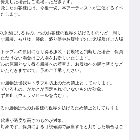
が発覚した場合はご退場いただきます。
発覚したお客様には、今後一切、本アーティストが主催するイベ
いたします。
ルの原因になるもの、他のお客様の視界を妨げるものなど、周り
たす服装、被り物、装飾、盛り髪やお履物でのご来場及びご入場
、トラブルの原因になり得る服装・お履物と判断した場合、係員
いただけない場合はご入場をお断りいたします。
ブルの原因となり得る服装への着替え、お履物への履き替えなど
場いただきますので、予めご了承ください。
るお履物は怪我やトラブル防止のため禁止としております。
しているもの、かかとが固定されていないものが対象。
わず禁止（ウェッジヒールを含む）。
なるお履物は他のお客様の視界を妨げるため禁止としておりま
も靴底が過度な高さのものが対象。
も対象です。係員による目視確認で該当すると判断した場合はご
。