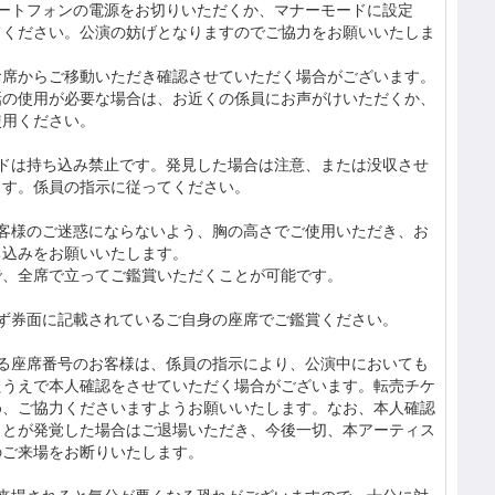
マートフォンの電源をお切りいただくか、マナーモードに設定
てください。公演の妨げとなりますのでご協力をお願いいたしま
お席からご移動いただき確認させていただく場合がございます。
話の使用が必要な場合は、お近くの係員にお声がけいただくか、
使用ください。
ードは持ち込み禁止です。発見した場合は注意、または没収させ
ます。係員の指示に従ってください。
お客様のご迷惑にならないよう、胸の高さでご使用いただき、お
ち込みをお願いいたします。
で、全席で立ってご鑑賞いただくことが可能です。
必ず券面に記載されているご自身の座席でご鑑賞ください。
ある座席番号のお客様は、係員の指示により、公演中においても
たうえで本人確認をさせていただく場合がございます。転売チケ
め、ご協力くださいますようお願いいたします。なお、本人確認
ことが発覚した場合はご退場いただき、今後一切、本アーティス
のご来場をお断りいたします。