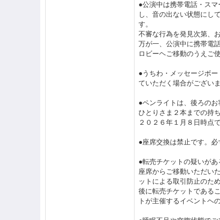
●公演中は携帯電話・ス
し、音の出ない状態にし
す。
不審な行為を発見次第、
万が一、公演中に携帯電
ロビーヘご移動のうえご
●うちわ・メッセージボ
ていただく場合がござい
●ペンライトは、後ろの
ひとりさま２本までの持
２０２６年１月８日時点
●座席交換は禁止です。
●転売チケットの疑いが
座席からご移動いただい
ットによる取引防止のた
後に転売チケットである
トが主催するイベントヘ