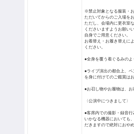
※禁止対象となる服装・
ただいてからのご入場を
ただし、会場内に更衣室
くださいますようお願い
自身でご用意ください。
お着替え・お履き替えに
ください。
●全身を覆う着ぐるみのよ
●ライブ演出の都合上、
を身に付けてのご鑑賞は
●お召し物やお履物は、お
〈公演中につきまして〉
●客席内での撮影・録音
いかなる機器においても
だきますので絶対におや