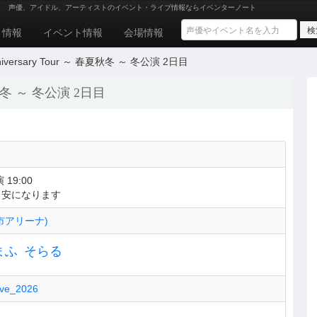
n
声優、アイドル、アーティストのイベント・ライブ情報ならイベンターノート
ト情報
イベント情報
会場情報
h Anniversary Tour ～ 春夏秋冬 ～ 冬公演 2日目
～ 春夏秋冬 ～ 冬公演 2日目
 19:00
目安になります
市アリーナ)
まふ
そらる
Live_2026