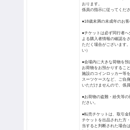
おります。
係員の指示に従ってくだ
●18歳未満の未成年のお
●チケットは必ず同行者
よる購入者情報の確認を
ただく場合がございます
い）
●会場内に大きな荷物を預
お荷物をお預かりするこ
施設のコインロッカー等
スーツケースなど、ご自
いただけませんので、係
●お荷物の盗難・紛失等
ださい。
●転売チケットは、取引金
チケットを出品された方
当すると判断された場合