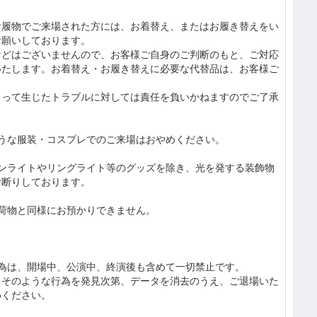
お履物でご来場された方には、お着替え、またはお履き替えをい
お願いしております。
などはございませんので、お客様ご自身のご判断のもと、ご対応
いたします。お着替え・お履き替えに必要な代替品は、お客様ご
よって生じたトラブルに対しては責任を負いかねますのでご了承
うな服装・コスプレでのご来場はおやめください。
ペンライトやリングライト等のグッズを除き、光を発する装飾物
お断りしております。
荷物と同様にお預かりできません。
行為は、開場中、公演中、終演後も含めて一切禁止です。
、そのような行為を発見次第、データを消去のうえ、ご退場いた
めください。