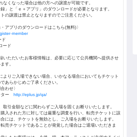
れなくなった場合は他の方への譲渡が可能です。
登録」と「ｅ＋アプリ」のダウンロードが必要となります。
ットの譲渡は禁止となりますのでご注意ください。
・アプリのダウンロードはこちら(無料)〉
egister-member
ード
ンロード
登録いただいたお客様情報は、必要に応じて公共機関へ提供させ
います。
合によりご入場できない場合、いかなる場合においてもチケット
のであらかじめご了承ください。
問合わせ〉
ンター
http://eplus.jp/qa/
は、取引金額などに関わらずご入場を固くお断りいたします。
・購入された方に対しては厳重な調査を行い、転売チケットに該
場合には、チケットを無効とし、ご入場をお断りいたします。
、転売チケットであることが発覚した場合はご退場いただきま