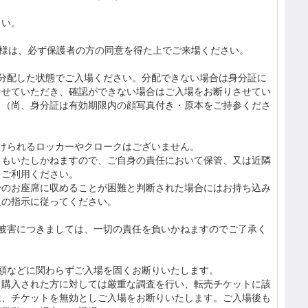
さい。
客様は、必ず保護者の方の同意を得た上でご来場ください。
へ分配した状態でご入場ください。分配できない場合は身分証に
させていただき、確認ができない場合はご入場をお断りさせてい
。（尚、身分証は有効期限内の顔写真付き・原本をご持参くださ
けられるロッカーやクロークはございません。
ともいたしかねますので、ご自身の責任において保管、又は近隣
をご利用ください。
身のお座席に収めることが困難と判断された場合にはお持ち込み
員の指示に従ってください。
の被害につきましては、一切の責任を負いかねますのでご了承く
額などに関わらずご入場を固くお断りいたします。
・購入された方に対しては厳重な調査を行い、転売チケットに該
は、チケットを無効としご入場をお断りいたします。ご入場後も