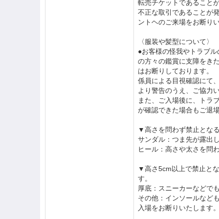
転売チケットであること
不正な取引であることが
ントヘのご来場をお断り
〈服装や髪型について〉
●お客様の怪我やトラブ
の方々の鑑賞に支障をき
はお断りしております。
係員による目視確認にて
より警告のうえ、ご協力
また、ご入場後に、トラ
が確認できた場合もご退
▼高さを問わず禁止とな
サンダル：つま先が露出
ヒール：高さや太さを問
▼高さ5cm以上で禁止と
す。
厚底：スニーカーなどで
その他：インソールなど
入場をお断りいたします