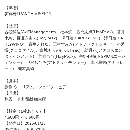
【劇場】
参宮橋TRANCE MISSION
【出演】
古谷静佳(AxiSManagement)、社本悠、西門志織(HolyPeak)、蒼井
小鳥、百瀬安由未(HolyPeak)、澤田姫(EARLYWING)、澤田姫(EA
RLYWING)、青生えれな、三村すみか(アトミックモンキー)、小茅
楓(クロコダイル)、白城もえの(HolyPeak)、結月花(アクロスエン
タテインメント)、菅原もも(HolyPeak)、宇野心晴(INSPIONエージ
ェンシー)、伊澄ちひろ(アトミックモンキー)、清水星来(アミュレ
ート)、織本真綺
【脚本】
原作:ウィリアム・シェイクスピア
【演出】
翻案・演出:混槍幽太郎
【料金（1枚あたり）】
4,500円 ～ 6,500円
【発売日】2026/01/25
SS席チケット 6,500円