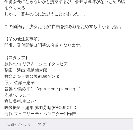
生徒会長にならないかと提案するが、蒼井は興味がないとその場
を立ち去る。
しかし、蒼井の心には思うことがあった…。
この物語は、少女たちが”自由を掴み取るため立ち上がる”お話。
【その他注意事項】
開場、受付開始は開演30分前となります。
【スタッフ】
原作:ウィリアム・シェイクスピア
翻案・演出:混槍幽太郎
舞台監督・舞台美術:銀ゲンタ
照明:佐瀬三恵子
音響:中島鉄平(：Aqua mode planning：)
衣装:てっしー
宣伝美術:南出八年
映像撮影・編集:赤羽芳昭(PROJECT-D)
制作:フェアリーテイルシアター制作部
Twitterハッシュタグ