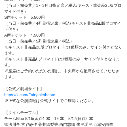
（当日・前売共／1～3列目指定席／税込/キャスト非売品2L版ブロ
マイド付き）
S席チケット 5,500円
（当日・前売共／4列目指定席／税込/キャスト非売品L版ブロマイ
ド付き）
A席チケット 4,500円
（当日・前売共／5列目指定席／税込）
※キャスト非売品2L版ブロマイドは1種類のみ、サイン付きとなり
ます。
※キャスト非売品Lブロマイドは1種類のみ、サイン付きとなりま
す。
※座席はご予約いただいた順に、中央席から配席させていただき
ます。
【公式／劇場サイト】
https://x.com/Fairytaletheate
※正式な公演情報は公式サイトでご確認ください。
【タイムテーブル】
チームBlue 5/15(金)14:00、19:00、5/17(日)12:00
御法川帝:古谷静佳 蒼井絵梨香:西門志織 朱里澪里:百瀬安由未