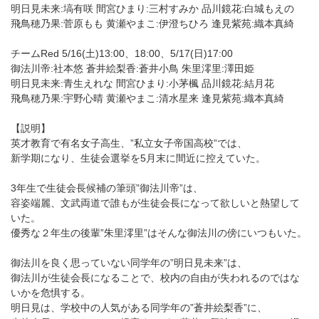
明日見未来:塙有咲 間宮ひまり:三村すみか 品川鏡花:白城もえの
飛鳥穂乃果:菅原もも 黄瀬やまこ:伊澄ちひろ 逢見紫苑:織本真綺
チームRed 5/16(土)13:00、18:00、5/17(日)17:00
御法川帝:社本悠 蒼井絵梨香:蒼井小鳥 朱里澪里:澤田姫
明日見未来:青生えれな 間宮ひまり:小茅楓 品川鏡花:結月花
飛鳥穂乃果:宇野心晴 黄瀬やまこ:清水星来 逢見紫苑:織本真綺
【説明】
英才教育で有名女子高生、”私立女子帝国高校”では、
新学期になり、生徒会選挙を5月末に間近に控えていた。
3年生で生徒会長候補の筆頭”御法川帝”は、
容姿端麗、文武両道で誰もが生徒会長になって欲しいと熱望して
いた。
優秀な２年生の後輩”朱里澪里”はそんな御法川の傍にいつもいた。
御法川を良く思っていない同学年の”明日見未来”は、
御法川が生徒会長になることで、校内の自由が失われるのではな
いかを危惧する。
明日見は、学校中の人気がある同学年の”蒼井絵梨香”に、