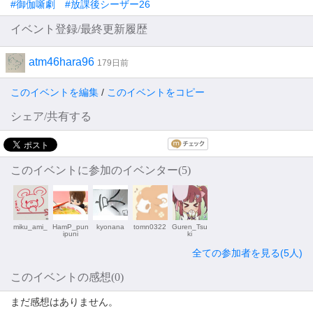
#御伽噺劇 #放課後シーザー26
イベント登録/最終更新履歴
atm46hara96
179日前
このイベントを編集
/
このイベントをコピー
シェア/共有する
このイベントに参加のイベンター(5)
miku_ami_
HamP_pun
kyonana
tomn0322
Guren_Tsu
ipuni
ki
全ての参加者を見る(5人)
このイベントの感想(0)
まだ感想はありません。